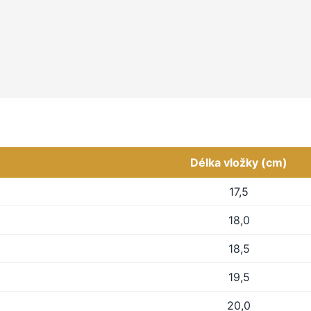
Délka vložky (cm)
17,5
18,0
18,5
19,5
20,0