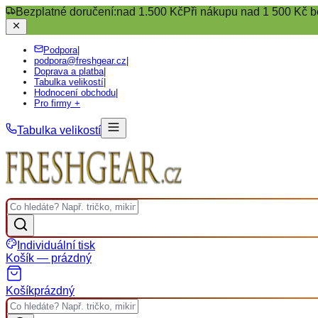
Bezplatné doručení:
nad 1.500 Kč
Při nákupu nad 1 500 Kč b
Podpora
|
podpora@freshgear.cz
|
Doprava a platba
|
Tabulka velikostí
|
Hodnocení obchodu
|
Pro firmy +
Tabulka velikostí
Individuální tisk
Košík — prázdný
Košík
prázdný