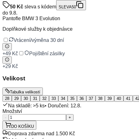
50
Kč
sleva s kódem
SLEVA50
do
9.8.
Pantofle BMW 3 Evolution
Doplňkové služby k objednávce
Vrácení/výměna 30 dní
+
49 Kč
Pojištění zásilky
+
29 Kč
Velikost
Tabulka velikostí
28
29
30
31
32
33
34
35
36
37
38
39
40
41
4
Na skladě: >5 ks
• Doručení:
12.8.
Množství
-
+
DO KOŠÍKU
Doprava zdarma nad 1.500 Kč