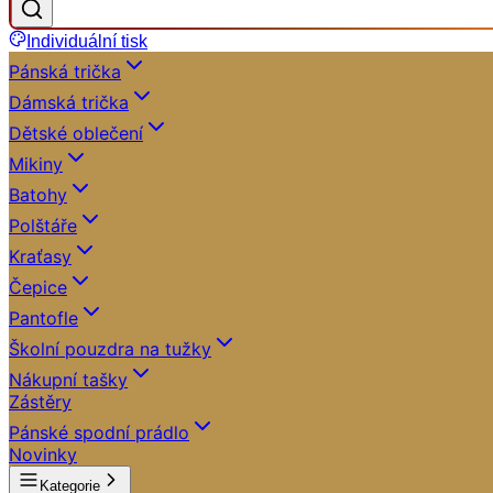
Individuální tisk
Pánská trička
Dámská trička
Dětské oblečení
Mikiny
Batohy
Polštáře
Kraťasy
Čepice
Pantofle
Školní pouzdra na tužky
Nákupní tašky
Zástěry
Pánské spodní prádlo
Novinky
Kategorie