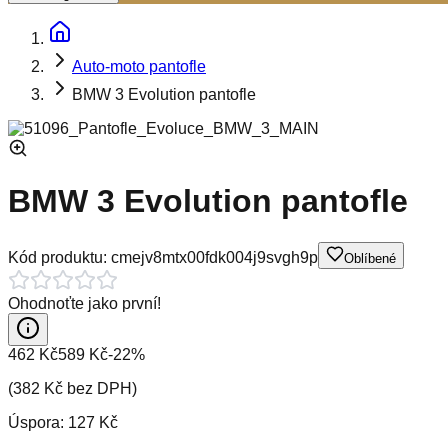
Auto-moto pantofle
BMW 3 Evolution pantofle
BMW 3 Evolution pantofle
Kód produktu:
cmejv8mtx00fdk004j9svgh9p
Oblíbené
Ohodnoťte jako první!
462 Kč
589 Kč
-
22
%
(
382 Kč
bez DPH)
Úspora:
127 Kč