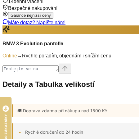
14denní vrácení
Bezpečné nakupování
Garance nejnižší ceny
Máte dotaz? Napište nám!
BMW 3 Evolution pantofle
Online
→
Rychle poradím, objednám i snížím cenu
Detaily a Tabulka velikostí
🚚 Doprava zdarma
při nákupu nad 1500 Kč
HODNOCENO ZÁKAZNÍKY
Rychlé doručení do 24 hodin