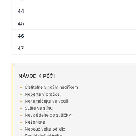
44
45
46
47
NÁVOD K PÉČI
Čistitelné vlhkým hadříkem
Neperte v pračce
Nenamáčejte ve vodě
Sušte ve stínu
Nevkládejte do sušičky
Nežehlete
Nepoužívejte bělidlo
Pravidelně větrejte