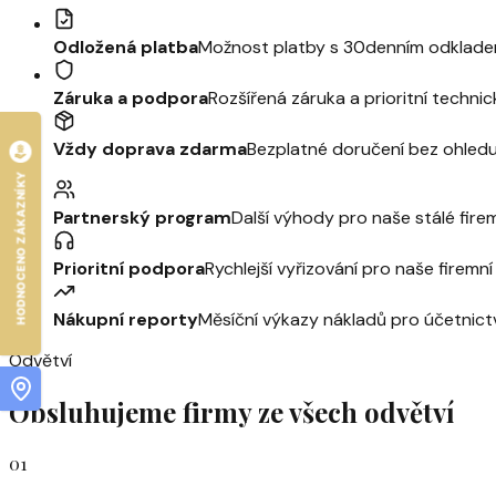
Odložená platba
Možnost platby s 30denním odklade
Záruka a podpora
Rozšířená záruka a prioritní techn
Vždy doprava zdarma
Bezplatné doručení bez ohled
HODNOCENO ZÁKAZNÍKY
Partnerský program
Další výhody pro naše stálé fire
Prioritní podpora
Rychlejší vyřizování pro naše firemn
Nákupní reporty
Měsíční výkazy nákladů pro účetnict
Odvětví
Obsluhujeme firmy ze všech odvětví
01