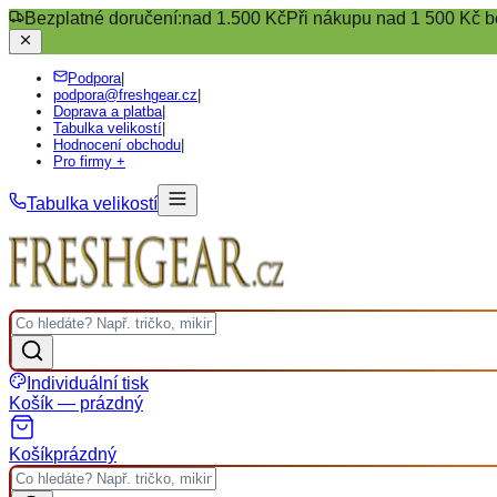
Bezplatné doručení:
nad 1.500 Kč
Při nákupu nad 1 500 Kč b
Podpora
|
podpora@freshgear.cz
|
Doprava a platba
|
Tabulka velikostí
|
Hodnocení obchodu
|
Pro firmy +
Tabulka velikostí
Individuální tisk
Košík — prázdný
Košík
prázdný