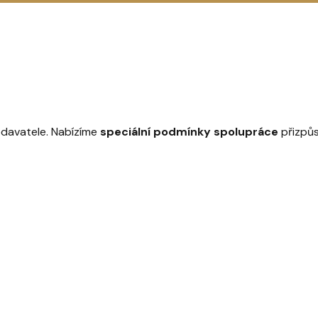
dodavatele. Nabízíme
speciální podmínky spolupráce
přizpů