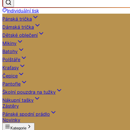
Individuální tisk
Pánská trička
Dámská trička
Dětské oblečení
Mikiny
Batohy
Polštáře
Kraťasy
Čepice
Pantofle
Školní pouzdra na tužky
Nákupní tašky
Zástěry
Pánské spodní prádlo
Novinky
Kategorie