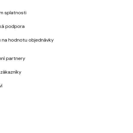
m splatnosti
ická podpora
u na hodnotu objednávky
mní partnery
í zákazníky
ví