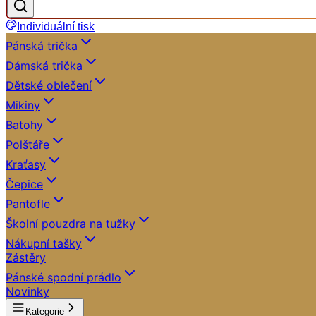
Individuální tisk
Pánská trička
Dámská trička
Dětské oblečení
Mikiny
Batohy
Polštáře
Kraťasy
Čepice
Pantofle
Školní pouzdra na tužky
Nákupní tašky
Zástěry
Pánské spodní prádlo
Novinky
Kategorie