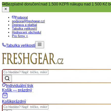
Bezplatné doručení:
nad 1.500 Kč
Při nákupu nad 1 500 Kč b
Podpora
|
podpora@freshgear.cz
|
Doprava a platba
|
Tabulka velikostí
|
Hodnocení obchodu
|
Pro firmy +
Tabulka velikostí
Individuální tisk
Košík — prázdný
Košík
prázdný