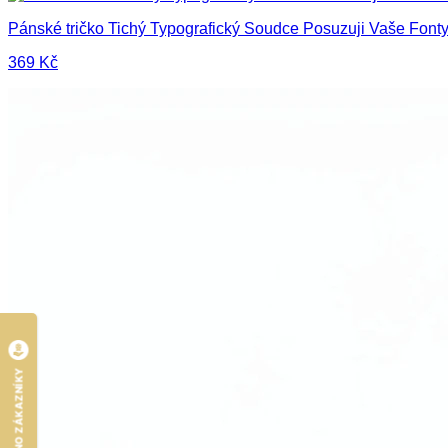
Pánské tričko Tichý Typografický Soudce Posuzuji Vaše Font
369
Kč
HODNOCENO ZÁKAZNÍKY