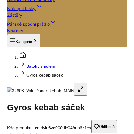
Nákupní tašky
Zástěry
Pánské spodní prádlo
Novinky
Kategorie
Batohy s jídlem
Gyros kebab sáček
Gyros kebab sáček
Oblíbené
Kód produktu:
cmdyin6ve000dlc049un6z1ex