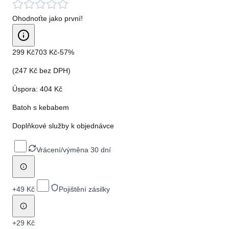
Ohodnoťte jako první!
299 Kč
703 Kč
-
57
%
(
247 Kč
bez DPH)
Úspora:
404 Kč
Batoh s kebabem
Doplňkové služby k objednávce
Vrácení/výměna 30 dní
+
49 Kč
Pojištění zásilky
+
29 Kč