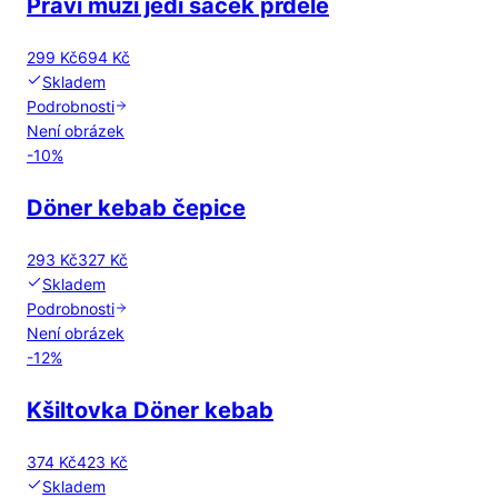
Praví muži jedí sáček prdele
299 Kč
694 Kč
Skladem
Podrobnosti
Není obrázek
-
10
%
Döner kebab čepice
293 Kč
327 Kč
Skladem
Podrobnosti
Není obrázek
-
12
%
Kšiltovka Döner kebab
374 Kč
423 Kč
Skladem