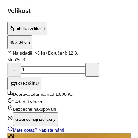
Velikost
Tabulka velikostí
45 x 34 cm
Na skladě: >5 ks
• Doručení:
12.8.
Množství
-
+
DO KOŠÍKU
Doprava zdarma nad 1.500 Kč
14denní vrácení
Bezpečné nakupování
Garance nejnižší ceny
Máte dotaz? Napište nám!