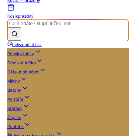
Košík — prázdný
Košík
prázdný
Individuální tisk
Pánská trička
Dámská trička
Dětské oblečení
Mikiny
Batohy
Polštáře
Kraťasy
Čepice
Pantofle
Školní pouzdra na tužky