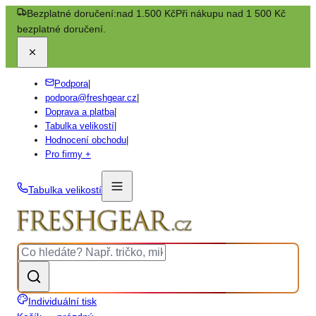
Bezplatné doručení:
nad 1.500 Kč
Při nákupu nad 1 500 Kč
bezplatné doručení.
Podpora
|
podpora@freshgear.cz
|
Doprava a platba
|
Tabulka velikostí
|
Hodnocení obchodu
|
Pro firmy +
Tabulka velikostí
Individuální tisk