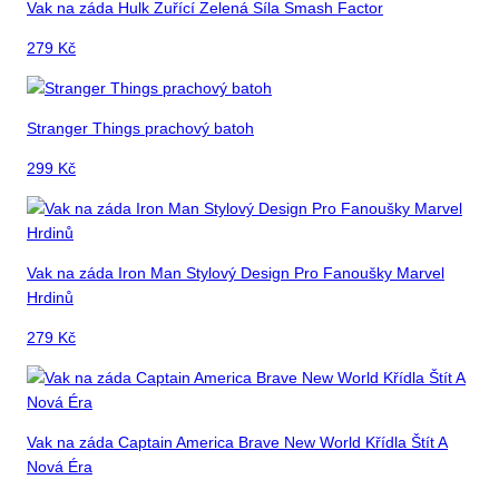
Vak na záda Hulk Zuřící Zelená Síla Smash Factor
279
Kč
Stranger Things prachový batoh
299
Kč
Vak na záda Iron Man Stylový Design Pro Fanoušky Marvel
Hrdinů
279
Kč
Vak na záda Captain America Brave New World Křídla Štít A
Nová Éra