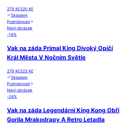
279 Kč
320 Kč
Skladem
Podrobnosti
Není obrázek
-
14
%
Vak na záda Primal King Divoký Opičí
Král Města V Nočním Světle
279 Kč
323 Kč
Skladem
Podrobnosti
Není obrázek
-
24
%
Vak na záda Legendární King Kong Obří
Gorila Mrakodrapy A Retro Letadla