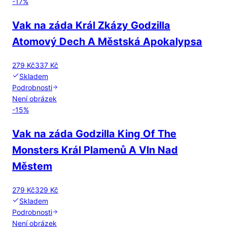
-
17
%
Vak na záda Král Zkázy Godzilla
Atomový Dech A Městská Apokalypsa
279 Kč
337 Kč
Skladem
Podrobnosti
Není obrázek
-
15
%
Vak na záda Godzilla King Of The
Monsters Král Plamenů A Vln Nad
Městem
279 Kč
329 Kč
Skladem
Podrobnosti
Není obrázek