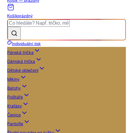
Košík — prázdný
Košík
prázdný
Individuální tisk
Pánská trička
Dámská trička
Dětské oblečení
Mikiny
Batohy
Polštáře
Kraťasy
Čepice
Pantofle
Školní pouzdra na tužky