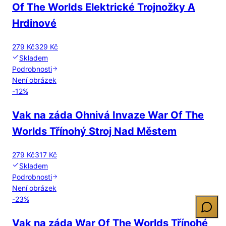
Of The Worlds Elektrické Trojnožky A
Hrdinové
279 Kč
329 Kč
Skladem
Podrobnosti
Není obrázek
-
12
%
Vak na záda Ohnivá Invaze War Of The
Worlds Třínohý Stroj Nad Městem
279 Kč
317 Kč
Skladem
Podrobnosti
Není obrázek
-
23
%
Vak na záda War Of The Worlds Třínohé