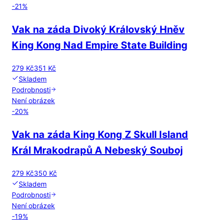
-
21
%
Vak na záda Divoký Královský Hněv
King Kong Nad Empire State Building
279 Kč
351 Kč
Skladem
Podrobnosti
Není obrázek
-
20
%
Vak na záda King Kong Z Skull Island
Král Mrakodrapů A Nebeský Souboj
279 Kč
350 Kč
Skladem
Podrobnosti
Není obrázek
-
19
%