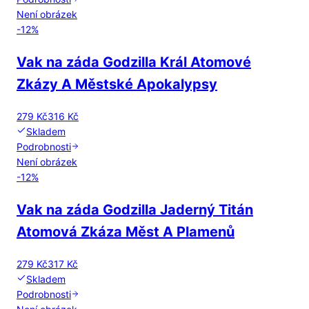
Není obrázek
-
12
%
Vak na záda Godzilla Král Atomové
Zkázy A Městské Apokalypsy
279 Kč
316 Kč
Skladem
Podrobnosti
Není obrázek
-
12
%
Vak na záda Godzilla Jaderný Titán
Atomová Zkáza Měst A Plamenů
279 Kč
317 Kč
Skladem
Podrobnosti