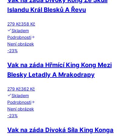
Vak na záda Divoký Kong Ze Skull
Islandu Král Blesků A Řevu
279 Kč
358 Kč
Skladem
Podrobnosti
Není obrázek
-
23
%
Vak na záda Hřmící King Kong Mezi
Blesky Letadly A Mrakodrapy
279 Kč
362 Kč
Skladem
Podrobnosti
Není obrázek
-
23
%
Vak na záda Divoká Síla King Konga