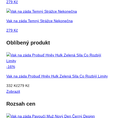
279
Kč
Vak na záda Temný Strážce Nekonečna
279
Kč
Oblíbený produkt
-
16
%
Vak na záda Probuď Hněv Hulk Zelená Síla Co Rozbíjí Limity
332
Kč
279
Kč
Zobrazit
Rozsah cen