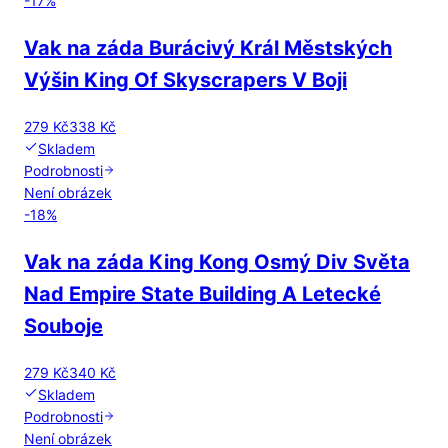
-
17
%
Vak na záda Burácivý Král Městských
Výšin King Of Skyscrapers V Boji
279 Kč
338 Kč
Skladem
Podrobnosti
Není obrázek
-
18
%
Vak na záda King Kong Osmý Div Světa
Nad Empire State Building A Letecké
Souboje
279 Kč
340 Kč
Skladem
Podrobnosti
Není obrázek