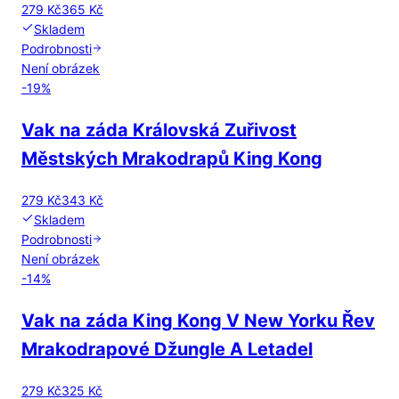
279 Kč
365 Kč
Skladem
Podrobnosti
Není obrázek
-
19
%
Vak na záda Královská Zuřivost
Městských Mrakodrapů King Kong
279 Kč
343 Kč
Skladem
Podrobnosti
Není obrázek
-
14
%
Vak na záda King Kong V New Yorku Řev
Mrakodrapové Džungle A Letadel
279 Kč
325 Kč