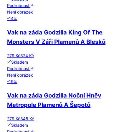
Podrobnosti
Není obrázek
-
14
%
Vak na záda Godzilla King Of The
Monsters V Záři Plamenů A Blesků
279 Kč
324 Kč
Skladem
Podrobnosti
Není obrázek
-
19
%
Vak na záda Godzilla Noční Hněv
Metropole Plamenů A Šepotů
279 Kč
345 Kč
Skladem
Podrobnosti