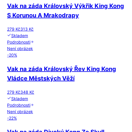
Vak na záda Královský Výkřik King Kong
S Korunou A Mrakodrapy
279 Kč
313 Kč
Skladem
Podrobnosti
Není obrázek
-
20
%
Vak na záda Královský Řev King Kong
Vládce Městských Věží
279 Kč
348 Kč
Skladem
Podrobnosti
Není obrázek
-
22
%