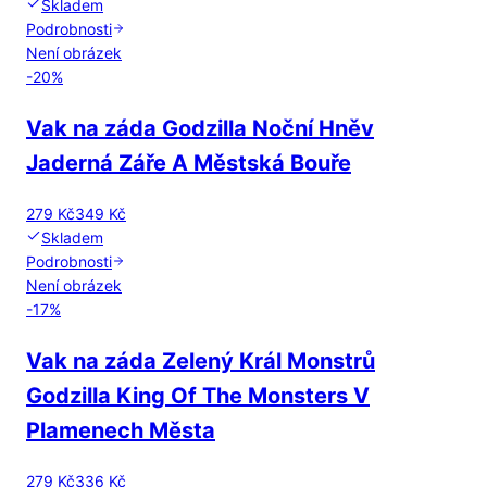
Skladem
Podrobnosti
Není obrázek
-
20
%
Vak na záda Godzilla Noční Hněv
Jaderná Záře A Městská Bouře
279 Kč
349 Kč
Skladem
Podrobnosti
Není obrázek
-
17
%
Vak na záda Zelený Král Monstrů
Godzilla King Of The Monsters V
Plamenech Města
279 Kč
336 Kč