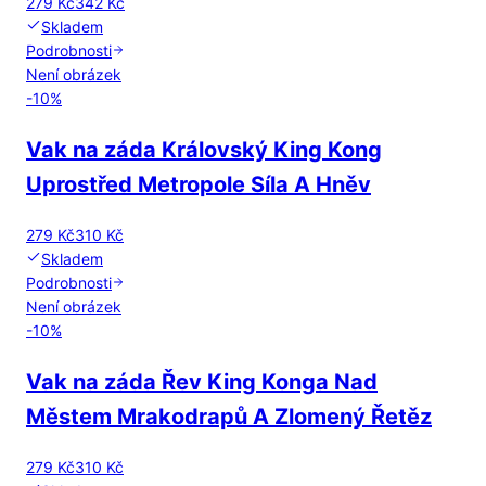
279 Kč
342 Kč
Skladem
Podrobnosti
Není obrázek
-
10
%
Vak na záda Královský King Kong
Uprostřed Metropole Síla A Hněv
279 Kč
310 Kč
Skladem
Podrobnosti
Není obrázek
-
10
%
Vak na záda Řev King Konga Nad
Městem Mrakodrapů A Zlomený Řetěz
279 Kč
310 Kč