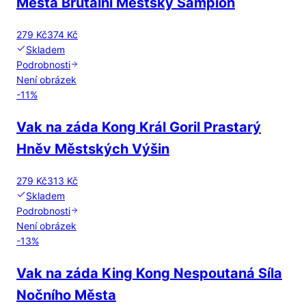
Města Brutální Městský Šampión
279 Kč
374 Kč
Skladem
Podrobnosti
Není obrázek
-
11
%
Vak na záda Kong Král Goril Prastarý
Hněv Městských Výšin
279 Kč
313 Kč
Skladem
Podrobnosti
Není obrázek
-
13
%
Vak na záda King Kong Nespoutaná Síla
Nočního Města