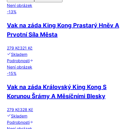
Není obrázek
-
13
%
Vak na záda King Kong Prastarý Hněv A
Prvotní Síla Města
279 Kč
321 Kč
Skladem
Podrobnosti
Není obrázek
-
15
%
Vak na záda Královský King Kong S
Korunou Šrámy A Měsíčními Blesky
279 Kč
328 Kč
Skladem
Podrobnosti
Není obrázek