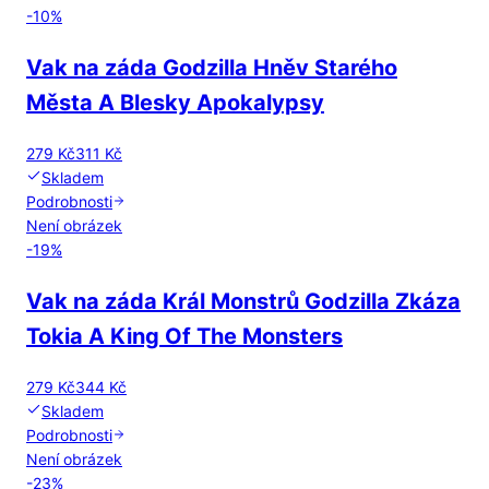
-
10
%
Vak na záda Godzilla Hněv Starého
Města A Blesky Apokalypsy
279 Kč
311 Kč
Skladem
Podrobnosti
Není obrázek
-
19
%
Vak na záda Král Monstrů Godzilla Zkáza
Tokia A King Of The Monsters
279 Kč
344 Kč
Skladem
Podrobnosti
Není obrázek
-
23
%