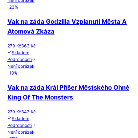
Není obrázek
-
23
%
Vak na záda Godzilla Vzplanutí Města A
Atomová Zkáza
279 Kč
363 Kč
Skladem
Podrobnosti
Není obrázek
-
19
%
Vak na záda Král Příšer Městského Ohně
King Of The Monsters
279 Kč
343 Kč
Skladem
Podrobnosti
Není obrázek