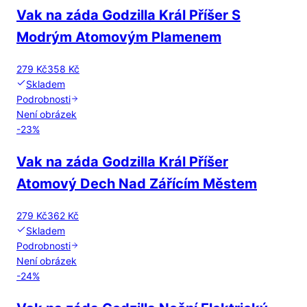
Vak na záda Godzilla Král Příšer S
Modrým Atomovým Plamenem
279 Kč
358 Kč
Skladem
Podrobnosti
Není obrázek
-
23
%
Vak na záda Godzilla Král Příšer
Atomový Dech Nad Zářícím Městem
279 Kč
362 Kč
Skladem
Podrobnosti
Není obrázek
-
24
%