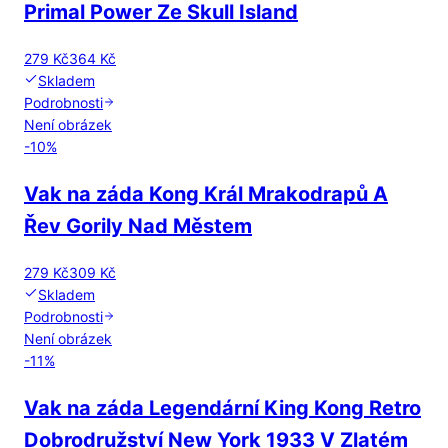
Primal Power Ze Skull Island
279 Kč
364 Kč
Skladem
Podrobnosti
Není obrázek
-
10
%
Vak na záda Kong Král Mrakodrapů A
Řev Gorily Nad Městem
279 Kč
309 Kč
Skladem
Podrobnosti
Není obrázek
-
11
%
Vak na záda Legendární King Kong Retro
Dobrodružství New York 1933 V Zlatém