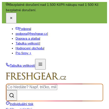
Bezplatné doručení:
nad 1.500 Kč
Při nákupu nad 1 500 Kč
bezplatné doručení.
Podpora
|
podpora@freshgear.cz
|
Doprava a platba
|
Tabulka velikostí
|
Hodnocení obchodu
|
Pro firmy +
Tabulka velikostí
Individuální tisk