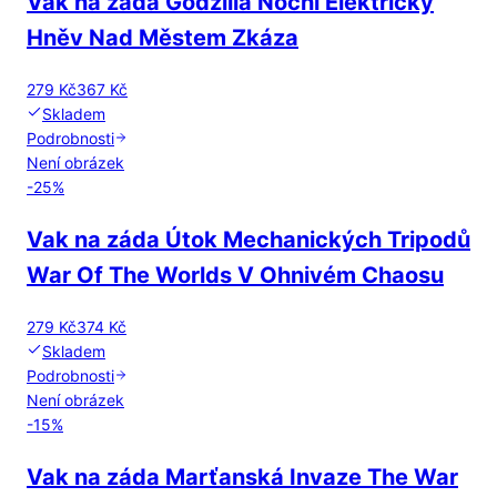
Vak na záda Godzilla Noční Elektrický
Hněv Nad Městem Zkáza
279 Kč
367 Kč
Skladem
Podrobnosti
Není obrázek
-
25
%
Vak na záda Útok Mechanických Tripodů
War Of The Worlds V Ohnivém Chaosu
279 Kč
374 Kč
Skladem
Podrobnosti
Není obrázek
-
15
%
Vak na záda Marťanská Invaze The War