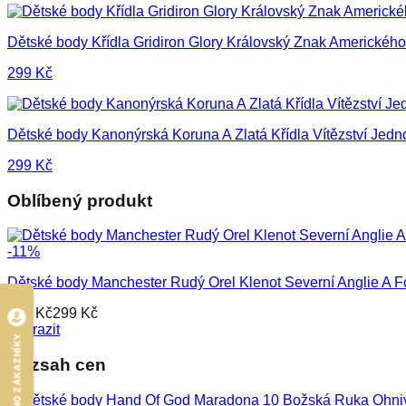
Dětské body Křídla Gridiron Glory Královský Znak Americkéh
299
Kč
Dětské body Kanonýrská Koruna A Zlatá Křídla Vítězství Jedn
299
Kč
Oblíbený produkt
-
11
%
Dětské body Manchester Rudý Orel Klenot Severní Anglie A F
335
Kč
299
Kč
Zobrazit
HODNOCENO ZÁKAZNÍKY
Rozsah cen