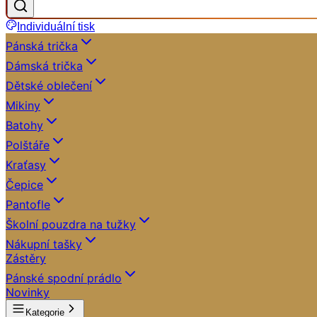
Individuální tisk
Pánská trička
Dámská trička
Dětské oblečení
Mikiny
Batohy
Polštáře
Kraťasy
Čepice
Pantofle
Školní pouzdra na tužky
Nákupní tašky
Zástěry
Pánské spodní prádlo
Novinky
Kategorie