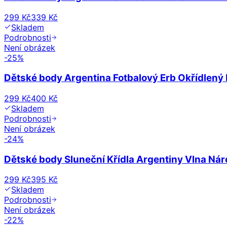
299 Kč
339 Kč
Skladem
Podrobnosti
Není obrázek
-
25
%
Dětské body Argentina Fotbalový Erb Okřídlený 
299 Kč
400 Kč
Skladem
Podrobnosti
Není obrázek
-
24
%
Dětské body Sluneční Křídla Argentiny Vlna Nár
299 Kč
395 Kč
Skladem
Podrobnosti
Není obrázek
-
22
%