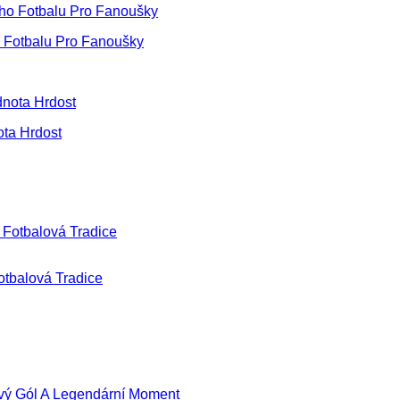
o Fotbalu Pro Fanoušky
ota Hrdost
otbalová Tradice