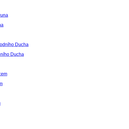
na
dního Ducha
em