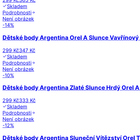
299 Kč
365 Kč
Skladem
Podrobnosti
Není obrázek
-
14
%
Dětské body Argentina Orel A Slunce Vavřínový
299 Kč
347 Kč
Skladem
Podrobnosti
Není obrázek
-
10
%
Dětské body Argentina Zlaté Slunce Hrdý Orel A 
299 Kč
333 Kč
Skladem
Podrobnosti
Není obrázek
-
12
%
Dětské body Argentina Sluneční Vítězství Orel Tr