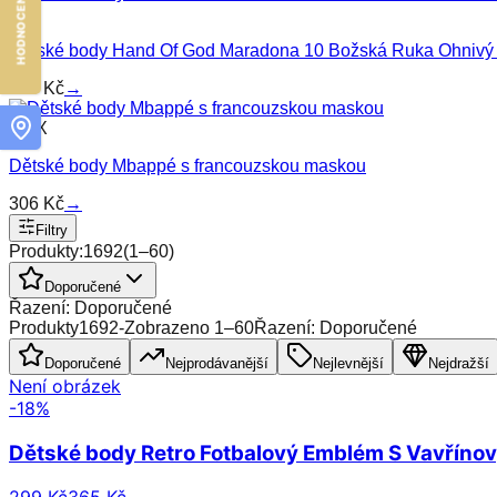
MIN
Dětské body Hand Of God Maradona 10 Božská Ruka Ohnivý
299
Kč
→
MAX
Dětské body Mbappé s francouzskou maskou
306
Kč
→
Filtry
Produkty:
1692
(
1
–
60
)
Doporučené
Řazení: Doporučené
Produkty
1692
-
Zobrazeno
1
–
60
Řazení: Doporučené
Doporučené
Nejprodávanější
Nejlevnější
Nejdražší
Není obrázek
-
18
%
Dětské body Retro Fotbalový Emblém S Vavřín