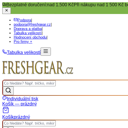
Bezplatné doručení:
nad 1.500 Kč
Při nákupu nad 1 500 Kč b
Podpora
|
podpora@freshgear.cz
|
Doprava a platba
|
Tabulka velikostí
|
Hodnocení obchodu
|
Pro firmy +
Tabulka velikostí
Individuální tisk
Košík — prázdný
Košík
prázdný