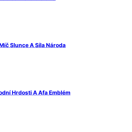
Míč Slunce A Síla Národa
odní Hrdosti A Afa Emblém