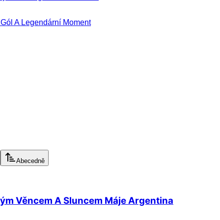
 Gól A Legendární Moment
Abecedně
ovým Věncem A Sluncem Máje Argentina