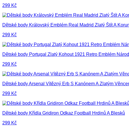
299
Kč
Dětské body Královský Emblém Real Madrid Zlatý Štít A Koru
299
Kč
Dětské body Portugal Zlatý Kohout 1921 Retro Emblém Náro
299
Kč
Dětské body Arsenal Vítězný Erb S Kanónem A Zlatým Věnc
299
Kč
Dětské body Křídla Gridiron Odkaz Football Hrdinů A Blesků
299
Kč