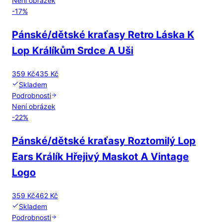
Není obrázek
-
17
%
Pánské/dětské kraťasy Retro Láska K
Lop Králíkům Srdce A Uši
359 Kč
435 Kč
Skladem
Podrobnosti
Není obrázek
-
22
%
Pánské/dětské kraťasy Roztomilý Lop
Ears Králík Hřejivý Maskot A Vintage
Logo
359 Kč
462 Kč
Skladem
Podrobnosti