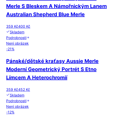
Merle S Bleskem A Námořnickým Lanem
Australian Shepherd Blue Merle
359 Kč
400 Kč
Skladem
Podrobnosti
Není obrázek
-
21
%
Pánské/dětské kraťasy Aussie Merle
Moderní Geometrický Portrét S Etno
Límcem A Heterochromií
359 Kč
452 Kč
Skladem
Podrobnosti
Není obrázek
-
12
%