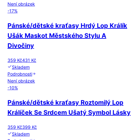
Není obrázek
-
17
%
Pánské/dětské kraťasy Hrdý Lop Králík
Ušák Maskot Městského Stylu A
Divočiny
359 Kč
431 Kč
Skladem
Podrobnosti
Není obrázek
-
10
%
Pánské/dětské kraťasy Roztomilý Lop
Králíček Se Srdcem Ušatý Symbol Lásky
359 Kč
399 Kč
Skladem