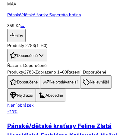
MAX
Pánské/dětské šortky Supertáta hrdina
359
Kč
→
Filtry
Produkty:
2783
(
1
–
60
)
Doporučené
Řazení: Doporučené
Produkty
2783
-
Zobrazeno
1
–
60
Řazení: Doporučené
Doporučené
Nejprodávanější
Nejlevnější
Nejdražší
Abecedně
Není obrázek
-
20
%
Pánské/dětské kraťasy Feline Zlatá