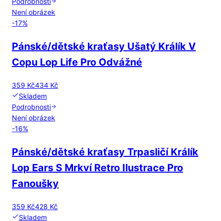
Podrobnosti
Není obrázek
-
17
%
Pánské/dětské kraťasy Ušatý Králík V
Copu Lop Life Pro Odvážné
359 Kč
434 Kč
Skladem
Podrobnosti
Není obrázek
-
16
%
Pánské/dětské kraťasy Trpasličí Králík
Lop Ears S Mrkví Retro Ilustrace Pro
Fanoušky
359 Kč
428 Kč
Skladem