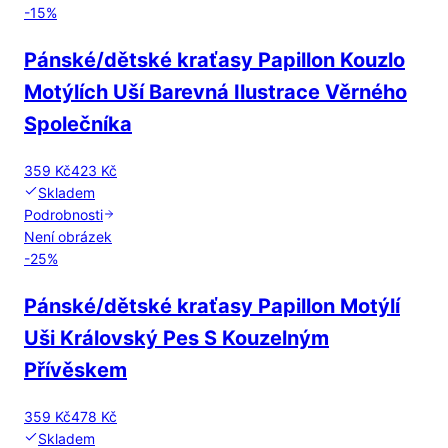
-
15
%
Pánské/dětské kraťasy Papillon Kouzlo
Motýlích Uší Barevná Ilustrace Věrného
Společníka
359 Kč
423 Kč
Skladem
Podrobnosti
Není obrázek
-
25
%
Pánské/dětské kraťasy Papillon Motýlí
Uši Královský Pes S Kouzelným
Přívěskem
359 Kč
478 Kč
Skladem