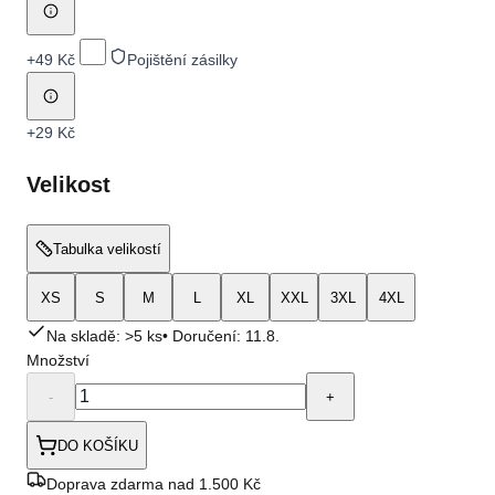
+
49 Kč
Pojištění zásilky
+
29 Kč
Velikost
Tabulka velikostí
XS
S
M
L
XL
XXL
3XL
4XL
Na skladě: >5 ks
• Doručení:
11.8.
Množství
-
+
DO KOŠÍKU
Doprava zdarma nad 1.500 Kč