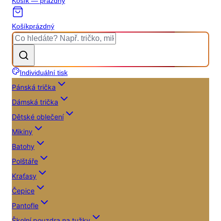
Košík — prázdný
Košík
prázdný
Individuální tisk
Pánská trička
Dámská trička
Dětské oblečení
Mikiny
Batohy
Polštáře
Kraťasy
Čepice
Pantofle
Školní pouzdra na tužky