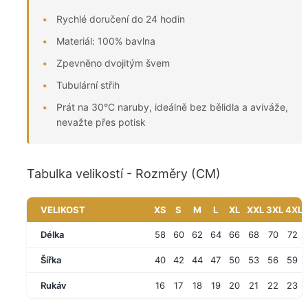
Rychlé doručení do 24 hodin
Materiál: 100% bavlna
Zpevněno dvojitým švem
Tubulární střih
Prát na 30°C naruby, ideálně bez bělidla a aviváže,
nevažte přes potisk
Tabulka velikostí - Rozměry (CM)
VELIKOST
XS
S
M
L
XL
XXL
3XL
4XL
Délka
58
60
62
64
66
68
70
72
Šířka
40
42
44
47
50
53
56
59
Rukáv
16
17
18
19
20
21
22
23