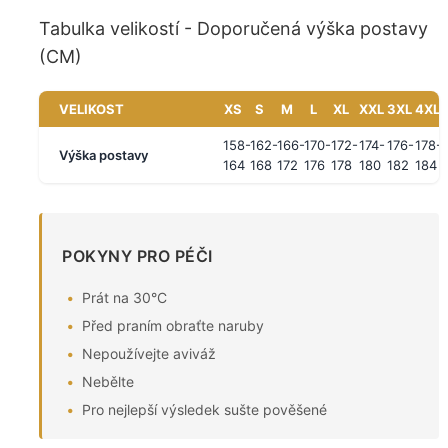
Tabulka velikostí - Doporučená výška postavy
(CM)
VELIKOST
XS
S
M
L
XL
XXL
3XL
4XL
158-
162-
166-
170-
172-
174-
176-
178-
Výška postavy
164
168
172
176
178
180
182
184
POKYNY PRO PÉČI
Prát na 30°C
Před praním obraťte naruby
Nepoužívejte aviváž
Nebělte
Pro nejlepší výsledek sušte pověšené