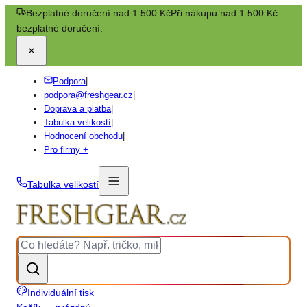
Bezplatné doručení:
nad 1.500 Kč
Při nákupu nad 1 500 Kč
bezplatné doručení.
Podpora
|
podpora@freshgear.cz
|
Doprava a platba
|
Tabulka velikostí
|
Hodnocení obchodu
|
Pro firmy +
Tabulka velikostí
Individuální tisk