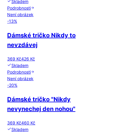
Skladem
Podrobnosti
Není obrázek
-
13
%
Dámské tričko Nikdy to
nevzdávej
369 Kč
426 Kč
Skladem
Podrobnosti
Není obrázek
-
20
%
Dámské tričko "Nikdy
nevynechej den nohou"
369 Kč
460 Kč
Skladem