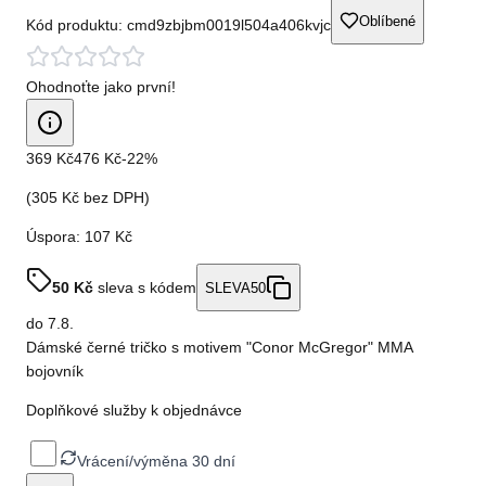
Oblíbené
Kód produktu:
cmd9zbjbm0019l504a406kvjc
Ohodnoťte jako první!
369 Kč
476 Kč
-
22
%
(
305 Kč
bez DPH)
Úspora:
107 Kč
50
Kč
sleva s kódem
SLEVA50
do
7.8.
Dámské černé tričko s motivem "Conor McGregor" MMA
bojovník
Doplňkové služby k objednávce
Vrácení/výměna 30 dní