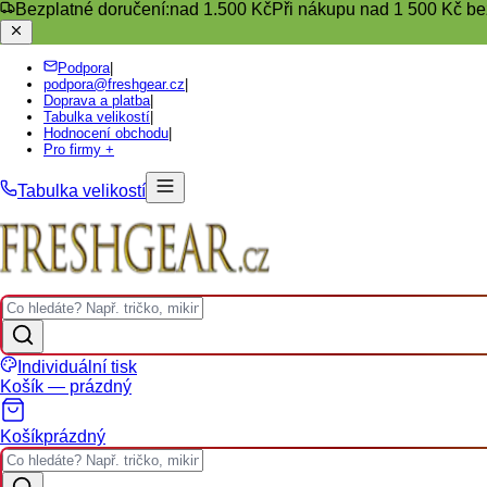
Bezplatné doručení:
nad 1.500 Kč
Při nákupu nad 1 500 Kč be
Podpora
|
podpora@freshgear.cz
|
Doprava a platba
|
Tabulka velikostí
|
Hodnocení obchodu
|
Pro firmy +
Tabulka velikostí
Individuální tisk
Košík — prázdný
Košík
prázdný