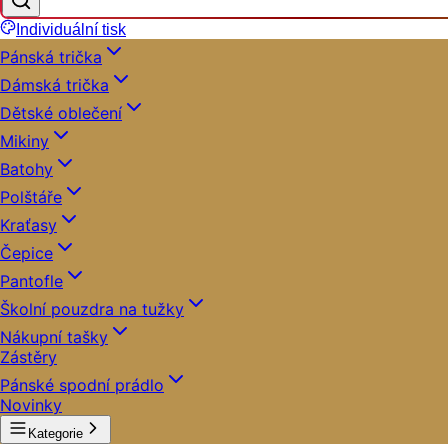
Individuální tisk
Pánská trička
Dámská trička
Dětské oblečení
Mikiny
Batohy
Polštáře
Kraťasy
Čepice
Pantofle
Školní pouzdra na tužky
Nákupní tašky
Zástěry
Pánské spodní prádlo
Novinky
Kategorie