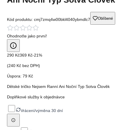
Oblíbené
Kód produktu:
cmj7zmq4w00bkl4040ybmdlc7
Ohodnoťte jako první!
290 Kč
369 Kč
-
21
%
(
240 Kč
bez DPH)
Úspora:
79 Kč
Dětské tričko Nejsem Ranní Ani Noční Typ Sotva Člověk
Doplňkové služby k objednávce
Vrácení/výměna 30 dní