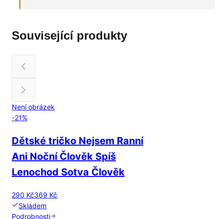
Související produkty
Není obrázek
-
21
%
Dětské tričko Nejsem Ranní
Ani Noční Člověk Spíš
Lenochod Sotva Člověk
290 Kč
369 Kč
Skladem
Podrobnosti