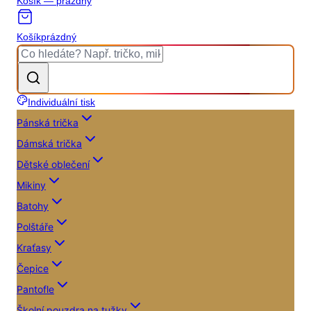
Košík — prázdný
Košík
prázdný
Individuální tisk
Pánská trička
Dámská trička
Dětské oblečení
Mikiny
Batohy
Polštáře
Kraťasy
Čepice
Pantofle
Školní pouzdra na tužky