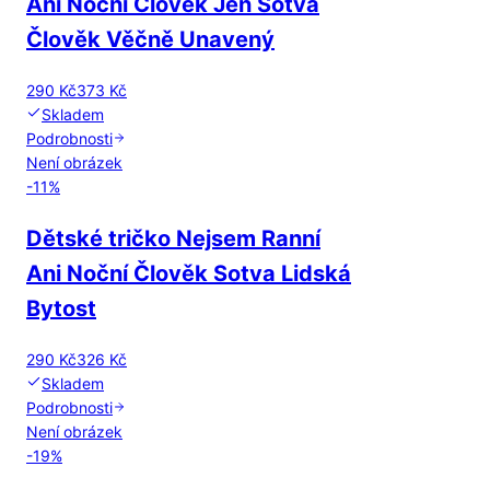
Ani Noční Člověk Jen Sotva
Člověk Věčně Unavený
290 Kč
373 Kč
Skladem
Podrobnosti
Není obrázek
-
11
%
Dětské tričko Nejsem Ranní
Ani Noční Člověk Sotva Lidská
Bytost
290 Kč
326 Kč
Skladem
Podrobnosti
Není obrázek
-
19
%