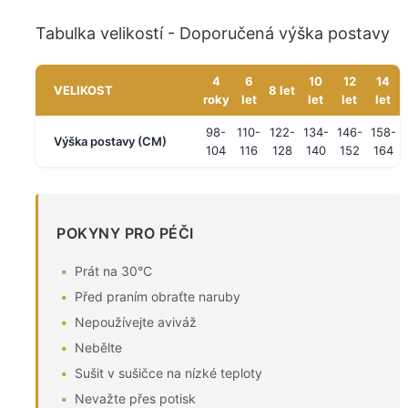
Tabulka velikostí - Doporučená výška postavy
4
6
10
12
14
VELIKOST
8 let
roky
let
let
let
let
98-
110-
122-
134-
146-
158-
Výška postavy (CM)
104
116
128
140
152
164
POKYNY PRO PÉČI
Prát na 30°C
Před praním obraťte naruby
Nepoužívejte aviváž
Nebělte
Sušit v sušičce na nízké teploty
Nevažte přes potisk