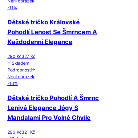
Není obrázek
-
11
%
Dětské tričko Královské
Pohodlí Lenost Se Šmrncem A
Každodenní Elegance
290 Kč
327 Kč
Skladem
Podrobnosti
Není obrázek
-
10
%
Dětské tričko Pohodlí A Šmrnc
Lenivá Elegance Jógy S
Mandalami Pro Volné Chvíle
290 Kč
321 Kč