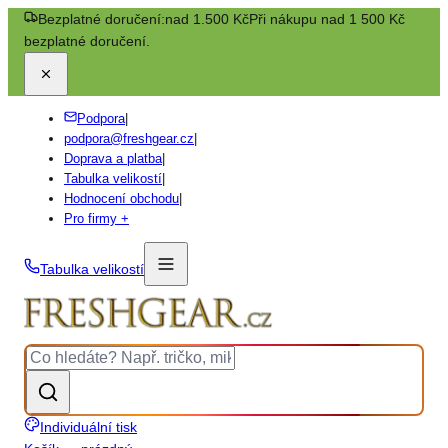
Bezplatné doručení:
nad 1.500 Kč
Při nákupu nad 1 500 Kč
bezplatné doručení.
Podpora
|
podpora@freshgear.cz
|
Doprava a platba
|
Tabulka velikostí
|
Hodnocení obchodu
|
Pro firmy +
Tabulka velikostí
Individuální tisk