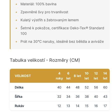
Materiál: 100% bavlna
Zpevněné švy pro trvanlivost
Kulatý výstřih s žebrovaným lemem
Šetrné k pokožce, certifikace Oeko-Tex® Standard
100
Prát na 30°C naruby, ideálně bez bělidla a aviváže
Tabulka velikostí - Rozměry (CM)
4
6
10
12
14
VELIKOST
8 let
roky
let
let
let
let
Délka
40
44
48
52
56
60
Šířka
32
34
36
38
40
43
Rukáv
12
13
14
15
16
17