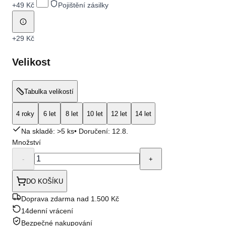
+
49 Kč
Pojištění zásilky
+
29 Kč
Velikost
Tabulka velikostí
4 roky
6 let
8 let
10 let
12 let
14 let
Na skladě: >5 ks
• Doručení:
12.8.
Množství
-
+
DO KOŠÍKU
Doprava zdarma nad 1.500 Kč
14denní vrácení
Bezpečné nakupování