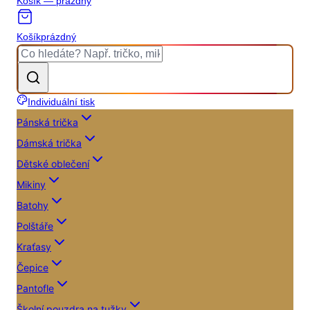
Košík — prázdný
Košík
prázdný
Individuální tisk
Pánská trička
Dámská trička
Dětské oblečení
Mikiny
Batohy
Polštáře
Kraťasy
Čepice
Pantofle
Školní pouzdra na tužky