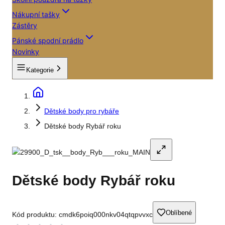
Nákupní tašky
Zástěry
Pánské spodní prádlo
Novinky
Kategorie
Dětské body pro rybáře
Dětské body Rybář roku
Dětské body Rybář roku
Oblíbené
Kód produktu:
cmdk6poiq000nkv04qtqpvvxc