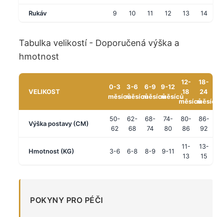
Rukáv
9
10
11
12
13
14
Tabulka velikostí - Doporučená výška a
hmotnost
12-
18-
0-3
3-6
6-9
9-12
VELIKOST
18
24
měsíců
měsíců
měsíců
měsíců
měsíců
měsíc
50-
62-
68-
74-
80-
86-
Výška postavy (CM)
62
68
74
80
86
92
11-
13-
Hmotnost (KG)
3-6
6-8
8-9
9-11
13
15
POKYNY PRO PÉČI