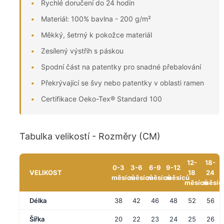
Rychlé doručení do 24 hodin
Materiál: 100% bavlna - 200 g/m²
Měkký, šetrný k pokožce materiál
Zesílený výstřih s páskou
Spodní část na patentky pro snadné přebalování
Překrývající se švy nebo patentky v oblasti ramen
Certifikace Oeko-Tex® Standard 100
Tabulka velikostí - Rozměry (CM)
12-
18-
0-3
3-6
6-9
9-12
VELIKOST
18
24
měsíců
měsíců
měsíců
měsíců
měsíců
měsíc
Délka
38
42
46
48
52
56
Šířka
20
22
23
24
25
26