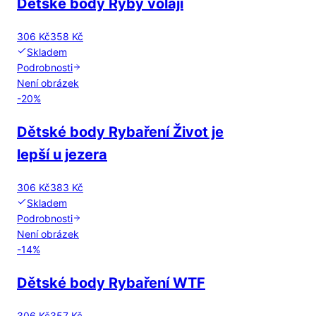
Dětské body Ryby volají
306 Kč
358 Kč
Skladem
Podrobnosti
Není obrázek
-
20
%
Dětské body Rybaření Život je
lepší u jezera
306 Kč
383 Kč
Skladem
Podrobnosti
Není obrázek
-
14
%
Dětské body Rybaření WTF
306 Kč
357 Kč