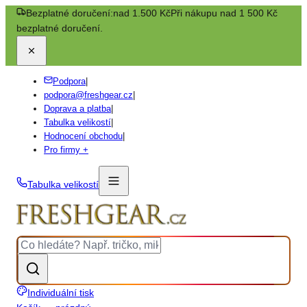
Bezplatné doručení:
nad 1.500 Kč
Při nákupu nad 1 500 Kč
bezplatné doručení.
Podpora
|
podpora@freshgear.cz
|
Doprava a platba
|
Tabulka velikostí
|
Hodnocení obchodu
|
Pro firmy +
Tabulka velikostí
Individuální tisk