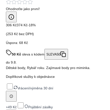
Ohodnoťte jako první!
306 Kč
374 Kč
-
18
%
(
253 Kč
bez DPH)
Úspora:
68 Kč
50
Kč
sleva s kódem
SLEVA50
do
9.8.
Dětské body, Rybář roku. Zajímavé body pro miminka.
Doplňkové služby k objednávce
Vrácení/výměna 30 dní
+
49 Kč
Pojištění zásilky