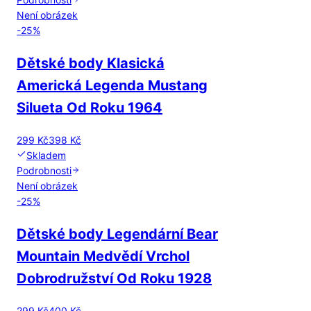
Není obrázek
-
25
%
Dětské body Klasická
Americká Legenda Mustang
Silueta Od Roku 1964
299 Kč
398 Kč
Skladem
Podrobnosti
Není obrázek
-
25
%
Dětské body Legendární Bear
Mountain Medvědí Vrchol
Dobrodružství Od Roku 1928
299 Kč
400 Kč