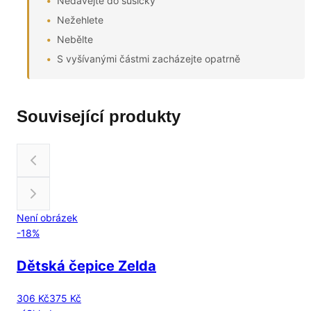
Nedávejte do sušičky
Nežehlete
Nebělte
S vyšívanými částmi zacházejte opatrně
Související produkty
Není obrázek
-
18
%
Dětská čepice Zelda
306 Kč
375 Kč