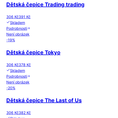
Dětská čepice Trading trading
306 Kč
391 Kč
Skladem
Podrobnosti
Není obrázek
-
19
%
Dětská čepice Tokyo
306 Kč
378 Kč
Skladem
Podrobnosti
Není obrázek
-
20
%
Dětská čepice The Last of Us
306 Kč
382 Kč