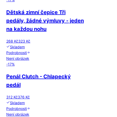
Dětská zimní čepice Tři
pedály, žádné výmluvy - jeden
na každou nohu
268 Kč
323 Kč
Skladem
Podrobnosti
Není obrázek
-
17
%
Penál Clutch - Chlapecký
pedál
312 Kč
376 Kč
Skladem
Podrobnosti
Není obrázek