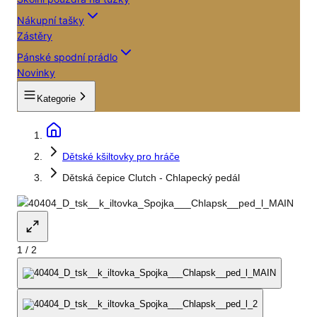
Nákupní tašky
Zástěry
Pánské spodní prádlo
Novinky
Kategorie
Dětské kšiltovky pro hráče
Dětská čepice Clutch - Chlapecký pedál
1
/
2