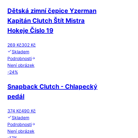
Dětská zimní čepice Yzerman
Kapitán Clutch Štít Mistra
Hokeje Číslo 19
269 Kč
302 Kč
Skladem
Podrobnosti
Není obrázek
-
24
%
Snapback Clutch - Chlapecký
pedál
374 Kč
490 Kč
Skladem
Podrobnosti
Není obrázek
-
17
%