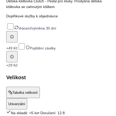
Dětská kšiltovka Clutch - Pedal pro kluky. Prodyšná dětská
kšiltovka se zahnutým kšiltem.
Doplňkové služby k objednávce
Vrácení/výměna 30 dní
+
49 Kč
Pojištění zásilky
+
29 Kč
Velikost
Tabulka velikostí
Univerzální
Na skladě: >5 ks
• Doručení:
12.8.