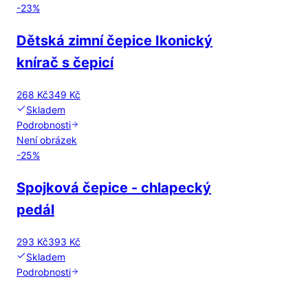
-
23
%
Dětská zimní čepice Ikonický
knírač s čepicí
268 Kč
349 Kč
Skladem
Podrobnosti
Není obrázek
-
25
%
Spojková čepice - chlapecký
pedál
293 Kč
393 Kč
Skladem
Podrobnosti