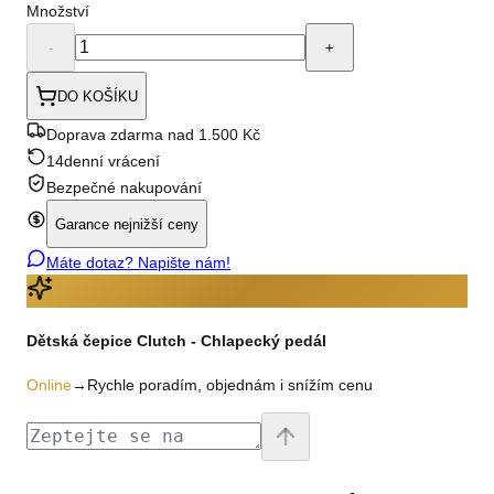
Množství
-
+
DO KOŠÍKU
Doprava zdarma nad 1.500 Kč
14denní vrácení
Bezpečné nakupování
Garance nejnižší ceny
Máte dotaz? Napište nám!
Dětská čepice Clutch - Chlapecký pedál
Online
→
Rychle poradím, objednám i snížím cenu