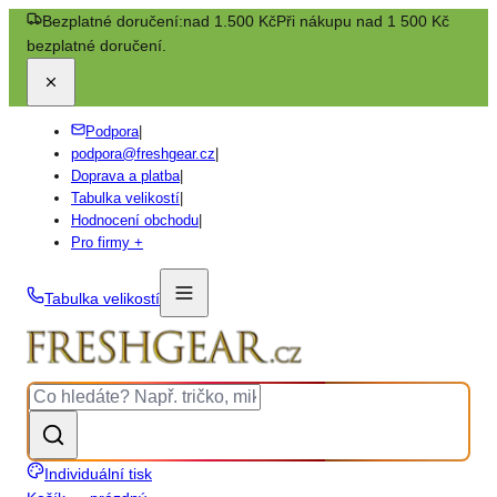
Bezplatné doručení:
nad 1.500 Kč
Při nákupu nad 1 500 Kč
bezplatné doručení.
Podpora
|
podpora@freshgear.cz
|
Doprava a platba
|
Tabulka velikostí
|
Hodnocení obchodu
|
Pro firmy +
Tabulka velikostí
Individuální tisk