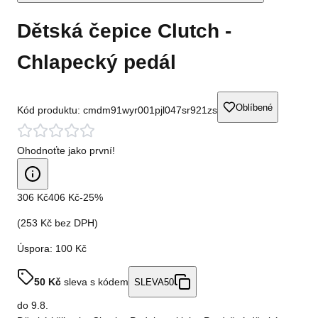
Dětská čepice Clutch -
Chlapecký pedál
Oblíbené
Kód produktu:
cmdm91wyr001pjl047sr921zs
Ohodnoťte jako první!
306 Kč
406 Kč
-
25
%
(
253 Kč
bez DPH)
Úspora:
100 Kč
50
Kč
sleva s kódem
SLEVA50
do
9.8.