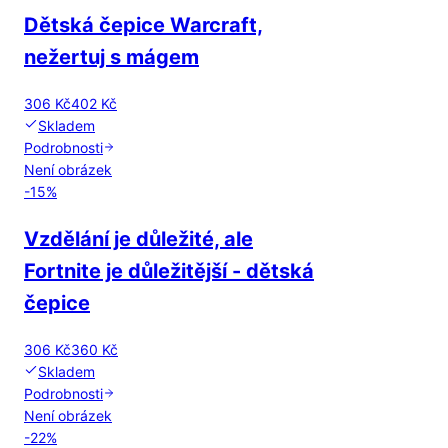
Dětská čepice Warcraft,
nežertuj s mágem
306 Kč
402 Kč
Skladem
Podrobnosti
Není obrázek
-
15
%
Vzdělání je důležité, ale
Fortnite je důležitější - dětská
čepice
306 Kč
360 Kč
Skladem
Podrobnosti
Není obrázek
-
22
%