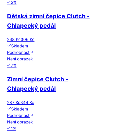
-
12
%
Dětská zimní čepice Clutch -
Chlapecký pedál
268 Kč
306 Kč
Skladem
Podrobnosti
Není obrázek
-
17
%
Zimní čepice Clutch -
Chlapecký pedál
287 Kč
344 Kč
Skladem
Podrobnosti
Není obrázek
-
11
%