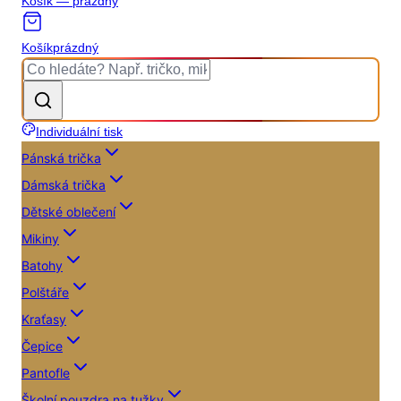
Košík — prázdný
Košík
prázdný
Individuální tisk
Pánská trička
Dámská trička
Dětské oblečení
Mikiny
Batohy
Polštáře
Kraťasy
Čepice
Pantofle
Školní pouzdra na tužky