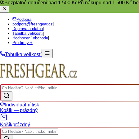
Bezplatné doručení:
nad 1.500 Kč
Při nákupu nad 1 500 Kč be
Podpora
|
podpora@freshgear.cz
|
Doprava a platba
|
Tabulka velikostí
|
Hodnocení obchodu
|
Pro firmy +
Tabulka velikostí
Individuální tisk
Košík — prázdný
Košík
prázdný