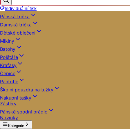
Individuální tisk
Pánská trička
Dámská trička
Dětské oblečení
Mikiny
Batohy
Polštáře
Kraťasy
Čepice
Pantofle
Školní pouzdra na tužky
Nákupní tašky
Zástěry
Pánské spodní prádlo
Novinky
Kategorie