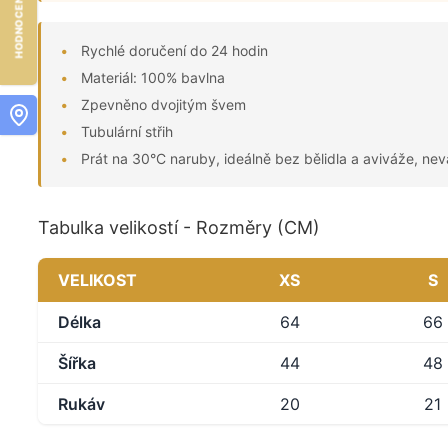
Rychlé doručení do 24 hodin
Materiál: 100% bavlna
Zpevněno dvojitým švem
Tubulární střih
Prát na 30°C naruby, ideálně bez bělidla a aviváže, nev
Tabulka velikostí - Rozměry (CM)
VELIKOST
XS
S
Délka
64
66
Šířka
44
48
Rukáv
20
21