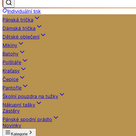
Individuální tisk
Pánská trička
Dámská trička
Dětské oblečení
Mikiny
Batohy
Polštáře
Kraťasy
Čepice
Pantofle
Školní pouzdra na tužky
Nákupní tašky
Zástěry
Pánské spodní prádlo
Novinky
Kategorie