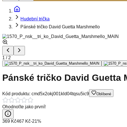
Hudební trička
Pánské tričko David Guetta Marshmello
1
/
2
Pánské tričko David Guetta
Kód produktu:
cmd5x2okj001kld04tqsu5ic9
Oblíbené
Ohodnoťte jako první!
369 Kč
467 Kč
-
21
%