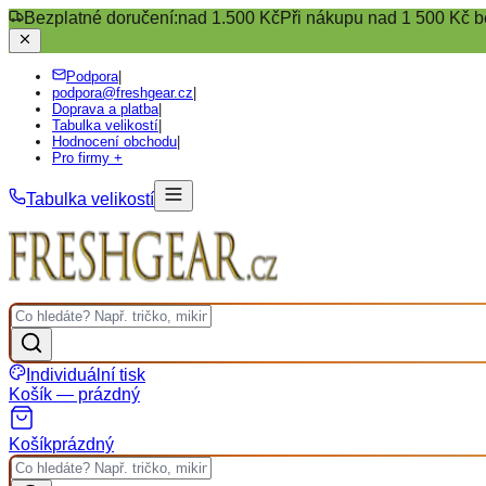
Bezplatné doručení:
nad 1.500 Kč
Při nákupu nad 1 500 Kč b
Podpora
|
podpora@freshgear.cz
|
Doprava a platba
|
Tabulka velikostí
|
Hodnocení obchodu
|
Pro firmy +
Tabulka velikostí
Individuální tisk
Košík — prázdný
Košík
prázdný