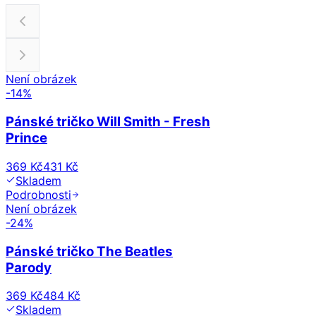
Není obrázek
-
14
%
Pánské tričko Will Smith - Fresh
Prince
369 Kč
431 Kč
Skladem
Podrobnosti
Není obrázek
-
24
%
Pánské tričko The Beatles
Parody
369 Kč
484 Kč
Skladem