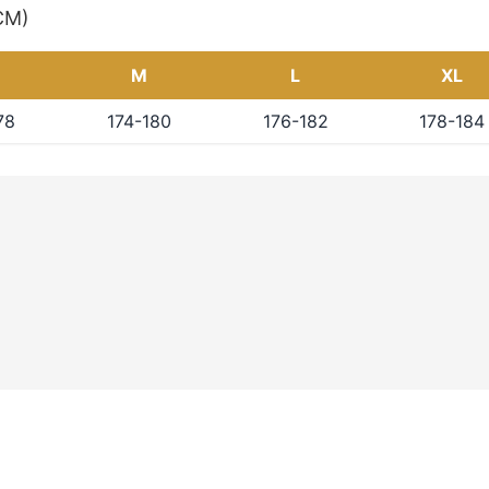
(CM)
M
L
XL
78
174-180
176-182
178-184