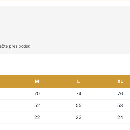
ažte přes potisk
M
L
XL
70
74
76
52
55
58
22
23
24