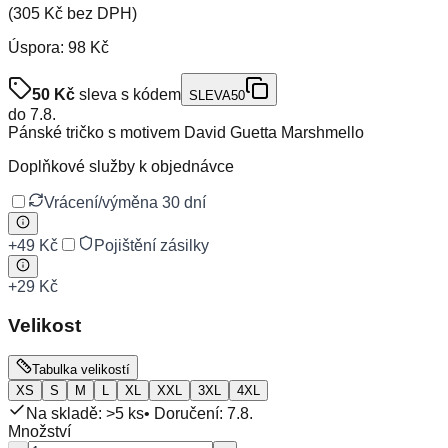
(
305 Kč
bez DPH)
Úspora:
98 Kč
50
Kč
sleva s kódem
SLEVA50
do
7.8.
Pánské tričko s motivem David Guetta Marshmello
Doplňkové služby k objednávce
Vrácení/výměna 30 dní
+
49 Kč
Pojištění zásilky
+
29 Kč
Velikost
Tabulka velikostí
XS
S
M
L
XL
XXL
3XL
4XL
Na skladě: >5 ks
• Doručení:
7.8.
Množství