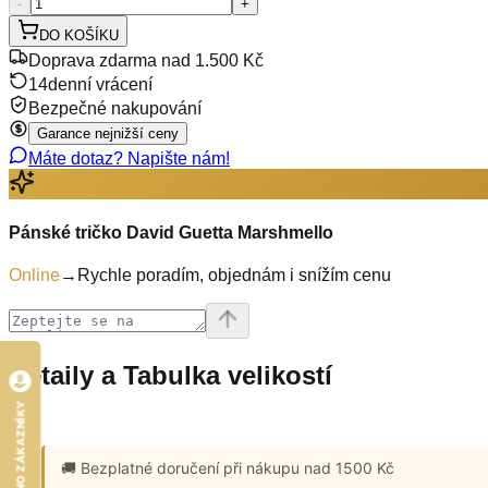
-
+
DO KOŠÍKU
Doprava zdarma nad 1.500 Kč
14denní vrácení
Bezpečné nakupování
Garance nejnižší ceny
Máte dotaz? Napište nám!
Pánské tričko David Guetta Marshmello
Online
→
Rychle poradím, objednám i snížím cenu
Detaily a Tabulka velikostí
HODNOCENO ZÁKAZNÍKY
🚚 Bezplatné doručení
při nákupu nad 1500 Kč