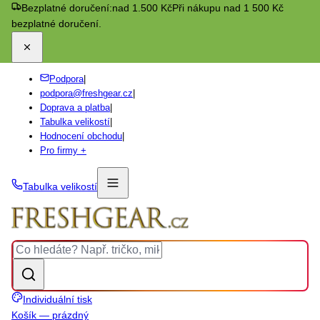
Bezplatné doručení:
nad 1.500 Kč
Při nákupu nad 1 500 Kč
bezplatné doručení.
Podpora
|
podpora@freshgear.cz
|
Doprava a platba
|
Tabulka velikostí
|
Hodnocení obchodu
|
Pro firmy +
Tabulka velikostí
Individuální tisk
Košík — prázdný