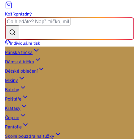
Košík
prázdný
Individuální tisk
Pánská trička
Dámská trička
Dětské oblečení
Mikiny
Batohy
Polštáře
Kraťasy
Čepice
Pantofle
Školní pouzdra na tužky