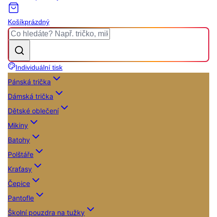
Košík
prázdný
Individuální tisk
Pánská trička
Dámská trička
Dětské oblečení
Mikiny
Batohy
Polštáře
Kraťasy
Čepice
Pantofle
Školní pouzdra na tužky