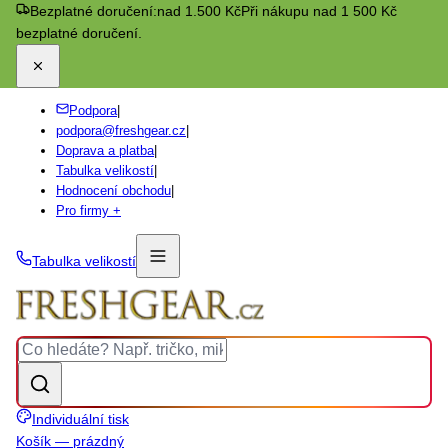
Bezplatné doručení:
nad 1.500 Kč
Při nákupu nad 1 500 Kč
bezplatné doručení.
Podpora
|
podpora@freshgear.cz
|
Doprava a platba
|
Tabulka velikostí
|
Hodnocení obchodu
|
Pro firmy +
Tabulka velikostí
Individuální tisk
Košík — prázdný