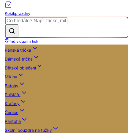
Košík
prázdný
Individuální tisk
Pánská trička
Dámská trička
Dětské oblečení
Mikiny
Batohy
Polštáře
Kraťasy
Čepice
Pantofle
Školní pouzdra na tužky