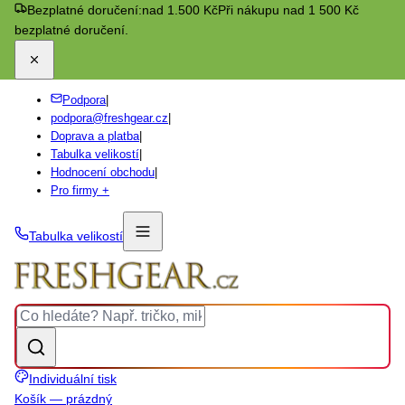
Bezplatné doručení:
nad 1.500 Kč
Při nákupu nad 1 500 Kč
bezplatné doručení.
Podpora
|
podpora@freshgear.cz
|
Doprava a platba
|
Tabulka velikostí
|
Hodnocení obchodu
|
Pro firmy +
Tabulka velikostí
Individuální tisk
Košík — prázdný