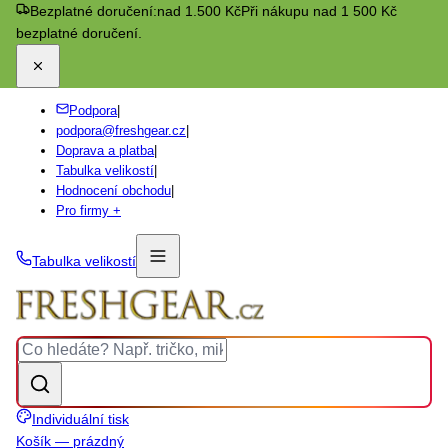
Bezplatné doručení:
nad 1.500 Kč
Při nákupu nad 1 500 Kč
bezplatné doručení.
Podpora
|
podpora@freshgear.cz
|
Doprava a platba
|
Tabulka velikostí
|
Hodnocení obchodu
|
Pro firmy +
Tabulka velikostí
Individuální tisk
Košík — prázdný