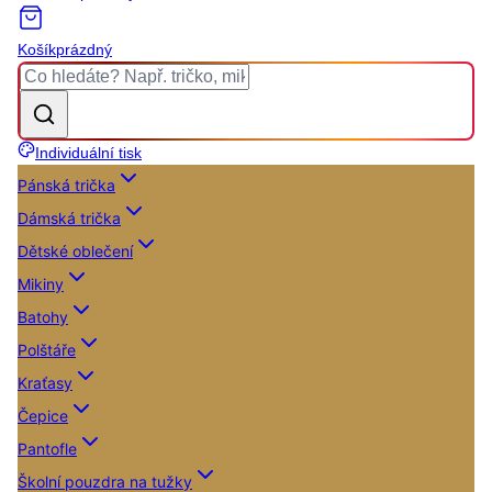
Košík
prázdný
Individuální tisk
Pánská trička
Dámská trička
Dětské oblečení
Mikiny
Batohy
Polštáře
Kraťasy
Čepice
Pantofle
Školní pouzdra na tužky