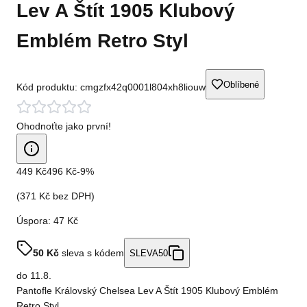
Lev A Štít 1905 Klubový
Emblém Retro Styl
Oblíbené
Kód produktu:
cmgzfx42q0001l804xh8liouw
Ohodnoťte jako první!
449 Kč
496 Kč
-
9
%
(
371 Kč
bez DPH)
Úspora:
47 Kč
50
Kč
sleva s kódem
SLEVA50
do
11.8.
Pantofle Královský Chelsea Lev A Štít 1905 Klubový Emblém
Retro Styl