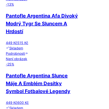
-
13
%
Pantofle Argentina Afa Divoký
Modrý Tygr Se Sluncem A
Hrdostí
449 Kč
515 Kč
Skladem
Podrobnosti
Není obrázek
-
25
%
Pantofle Argentina Slunce
Máje A Emblém Desítky
Symbol Fotbalové Legendy
449 Kč
600 Kč
Skladem