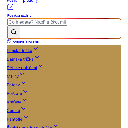
Košík — prázdný
Košík
prázdný
Individuální tisk
Pánská trička
Dámská trička
Dětské oblečení
Mikiny
Batohy
Polštáře
Kraťasy
Čepice
Pantofle
Školní pouzdra na tužky