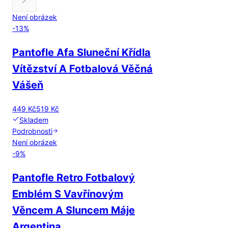
Není obrázek
-
13
%
Pantofle Afa Sluneční Křídla
Vítězství A Fotbalová Věčná
Vášeň
449 Kč
519 Kč
Skladem
Podrobnosti
Není obrázek
-
9
%
Pantofle Retro Fotbalový
Emblém S Vavřínovým
Věncem A Sluncem Máje
Argentina