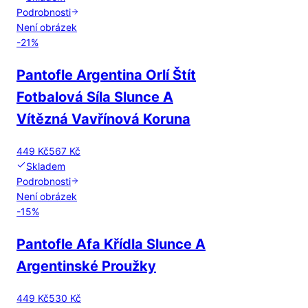
Podrobnosti
Není obrázek
-
21
%
Pantofle Argentina Orlí Štít
Fotbalová Síla Slunce A
Vítězná Vavřínová Koruna
449 Kč
567 Kč
Skladem
Podrobnosti
Není obrázek
-
15
%
Pantofle Afa Křídla Slunce A
Argentinské Proužky
449 Kč
530 Kč