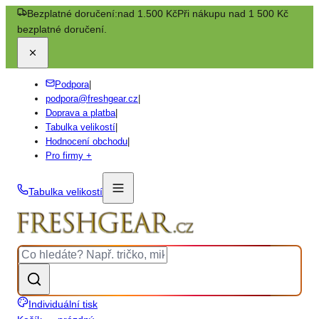
Bezplatné doručení:
nad 1.500 Kč
Při nákupu nad 1 500 Kč
bezplatné doručení.
Podpora
|
podpora@freshgear.cz
|
Doprava a platba
|
Tabulka velikostí
|
Hodnocení obchodu
|
Pro firmy +
Tabulka velikostí
Individuální tisk