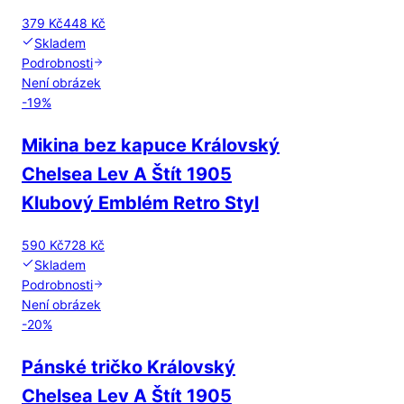
379 Kč
448 Kč
Skladem
Podrobnosti
Není obrázek
-
19
%
Mikina bez kapuce Královský
Chelsea Lev A Štít 1905
Klubový Emblém Retro Styl
590 Kč
728 Kč
Skladem
Podrobnosti
Není obrázek
-
20
%
Pánské tričko Královský
Chelsea Lev A Štít 1905