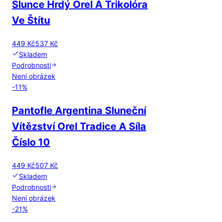
Slunce Hrdý Orel A Trikolóra
Ve Štítu
449 Kč
537 Kč
Skladem
Podrobnosti
Není obrázek
-
11
%
Pantofle Argentina Sluneční
Vítězství Orel Tradice A Síla
Číslo 10
449 Kč
507 Kč
Skladem
Podrobnosti
Není obrázek
-
21
%