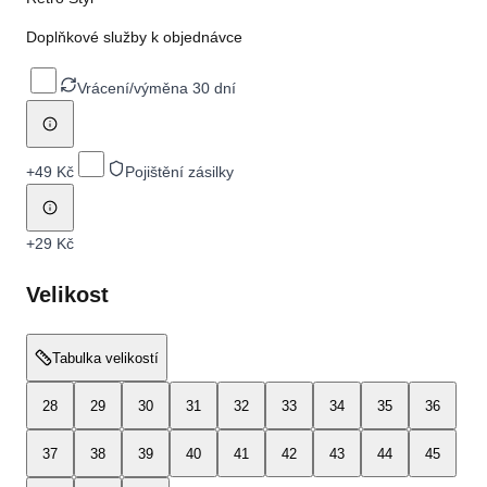
Doplňkové služby k objednávce
Vrácení/výměna 30 dní
+
49 Kč
Pojištění zásilky
+
29 Kč
Velikost
Tabulka velikostí
28
29
30
31
32
33
34
35
36
37
38
39
40
41
42
43
44
45