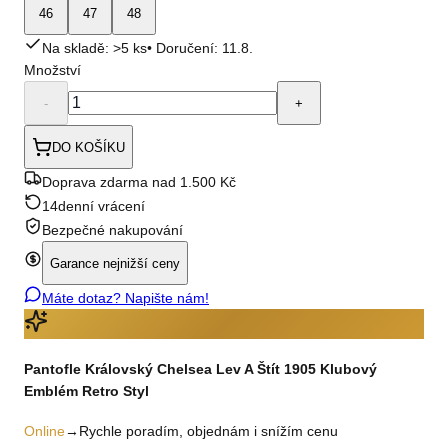
46
47
48
Na skladě: >5 ks
• Doručení:
11.8.
Množství
-
+
DO KOŠÍKU
Doprava zdarma nad 1.500 Kč
14denní vrácení
Bezpečné nakupování
Garance nejnižší ceny
Máte dotaz? Napište nám!
Pantofle Královský Chelsea Lev A Štít 1905 Klubový
Emblém Retro Styl
Online
→
Rychle poradím, objednám i snížím cenu