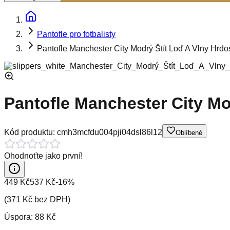
Pantofle pro fotbalisty
Pantofle Manchester City Modrý Štít Loď A Vlny Hrdo
Pantofle Manchester City Mo
Kód produktu:
cmh3mcfdu004pji04dsl86l12
Oblíbené
Ohodnoťte jako první!
449 Kč
537 Kč
-
16
%
(
371 Kč
bez DPH)
Úspora:
88 Kč