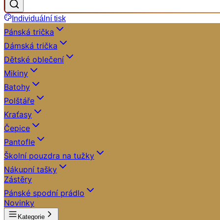
Individuální tisk
Pánská trička
Dámská trička
Dětské oblečení
Mikiny
Batohy
Polštáře
Kraťasy
Čepice
Pantofle
Školní pouzdra na tužky
Nákupní tašky
Zástěry
Pánské spodní prádlo
Novinky
Kategorie