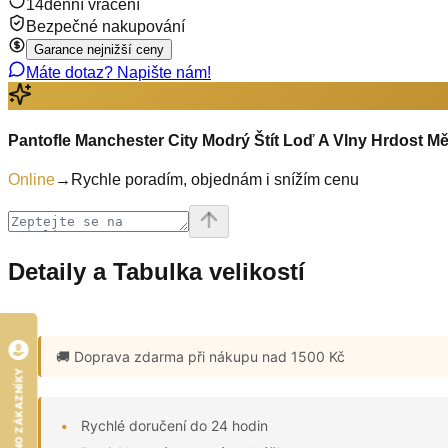
14denní vrácení
Bezpečné nakupování
Garance nejnižší ceny
Máte dotaz? Napište nám!
Pantofle Manchester City Modrý Štít Loď A Vlny Hrdost M
Online
→
Rychle poradím, objednám i snížím cenu
Detaily a Tabulka velikostí
🚚 Doprava zdarma
při nákupu nad 1500 Kč
HODNOCENO ZÁKAZNÍKY
Rychlé doručení do 24 hodin