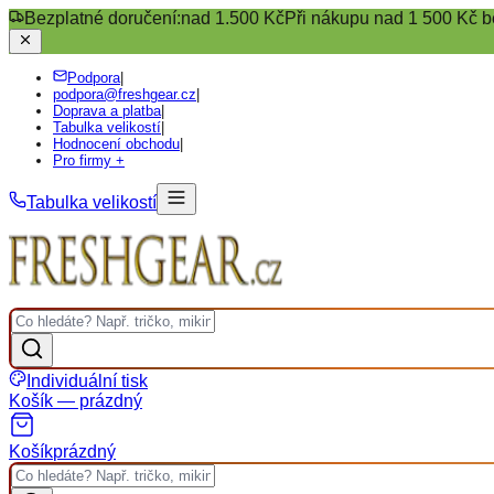
Bezplatné doručení:
nad 1.500 Kč
Při nákupu nad 1 500 Kč b
Podpora
|
podpora@freshgear.cz
|
Doprava a platba
|
Tabulka velikostí
|
Hodnocení obchodu
|
Pro firmy +
Tabulka velikostí
Individuální tisk
Košík — prázdný
Košík
prázdný