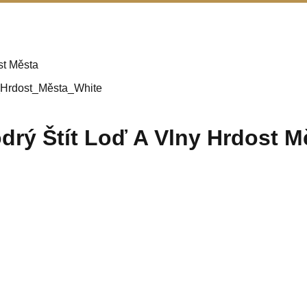
st Města
drý Štít Loď A Vlny Hrdost M