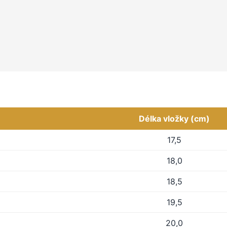
Délka vložky (cm)
17,5
18,0
18,5
19,5
20,0