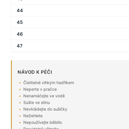
44
45
46
47
NÁVOD K PÉČI
Čistitelné vlhkým hadříkem
Neperte v pračce
Nenamáčejte ve vodě
Sušte ve stínu
Nevkládejte do sušičky
Nežehlete
Nepoužívejte bělidlo
Pravidelně větrejte