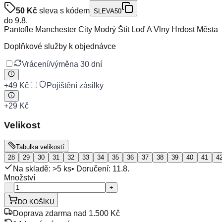
50
Kč
sleva s kódem
SLEVA50
do
9.8.
Pantofle Manchester City Modrý Štít Loď A Vlny Hrdost Města
Doplňkové služby k objednávce
Vrácení/výměna 30 dní
+
49 Kč
Pojištění zásilky
+
29 Kč
Velikost
Tabulka velikostí
28
29
30
31
32
33
34
35
36
37
38
39
40
41
4
Na skladě: >5 ks
• Doručení:
11.8.
Množství
-
+
DO KOŠÍKU
Doprava zdarma nad 1.500 Kč