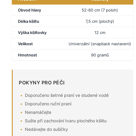
Obvod hlavy
52-60 cm (7 poloh)
Délka kšiltu
7,5 cm (plochý)
Výška kšiltovky
12 cm
Velikost
Univerzální (snapback nastavení)
Hmotnost
90 gramů
POKYNY PRO PÉČI
Doporučeno šetrné praní ve studené vodě
Doporučeno ruční praní
Nenamáčejte
Sušte při zachování tvaru plochého kšiltu
Nedávejte do sušičky