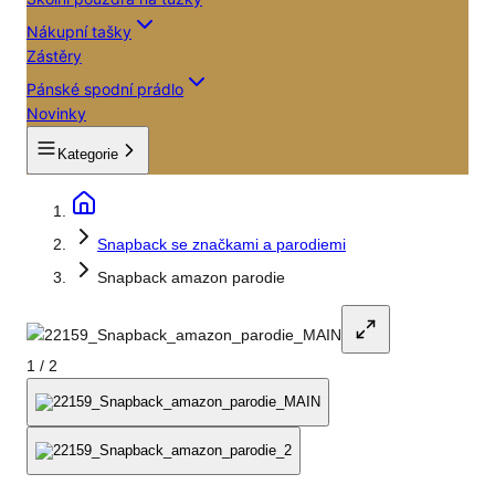
Nákupní tašky
Zástěry
Pánské spodní prádlo
Novinky
Kategorie
Snapback se značkami a parodiemi
Snapback amazon parodie
1
/
2