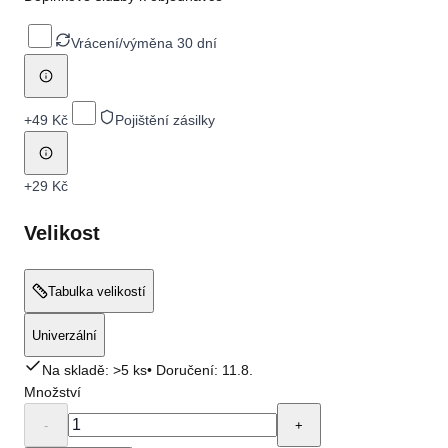
Vrácení/výměna 30 dní
+
49 Kč
Pojištění zásilky
+
29 Kč
Velikost
Tabulka velikostí
Univerzální
Na skladě: >5 ks
• Doručení:
11.8.
Množství
-
+