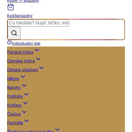
Košík — prázdný
Košík
prázdný
Individuální tisk
Pánská trička
Dámská trička
Dětské oblečení
Mikiny
Batohy
Polštáře
Kraťasy
Čepice
Pantofle
Školní pouzdra na tužky