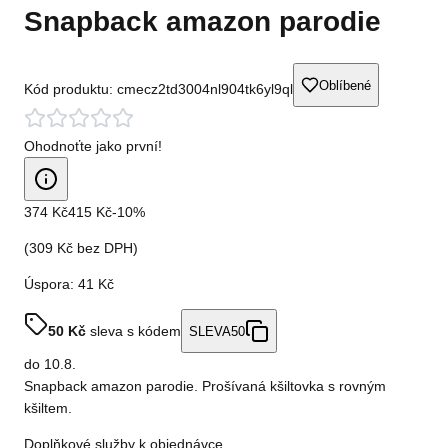
Snapback amazon parodie
Oblíbené
Kód produktu:
cmecz2td3004nl904tk6yl9ql
Ohodnoťte jako první!
374 Kč
415 Kč
-
10
%
(
309 Kč
bez DPH)
Úspora:
41 Kč
50
Kč
sleva s kódem
SLEVA50
do
10.8.
Snapback amazon parodie. Prošívaná kšiltovka s rovným
kšiltem.
Doplňkové služby k objednávce