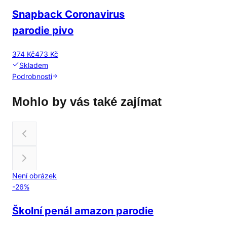
Snapback Coronavirus
parodie pivo
374 Kč
473 Kč
Skladem
Podrobnosti
Mohlo by vás také zajímat
Není obrázek
-
26
%
Školní penál amazon parodie