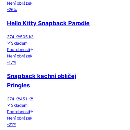
Není obrázek
-
26
%
Hello Kitty Snapback Parodie
374 Kč
505 Kč
Skladem
Podrobnosti
Není obrázek
-
17
%
Snapback kachní obličej
Pringles
374 Kč
451 Kč
Skladem
Podrobnosti
Není obrázek
-
21
%