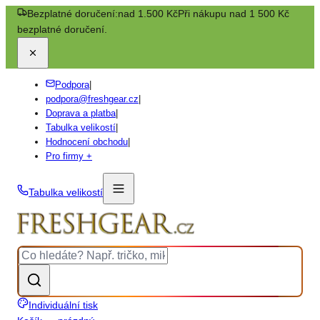
Bezplatné doručení:
nad 1.500 Kč
Při nákupu nad 1 500 Kč
bezplatné doručení.
Podpora
|
podpora@freshgear.cz
|
Doprava a platba
|
Tabulka velikostí
|
Hodnocení obchodu
|
Pro firmy +
Tabulka velikostí
Individuální tisk