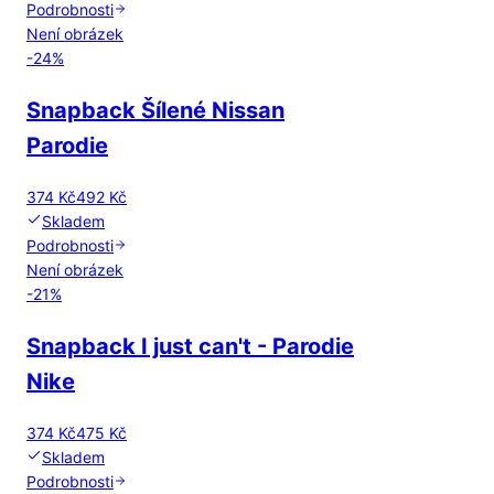
Podrobnosti
Není obrázek
-
24
%
Snapback Šílené Nissan
Parodie
374 Kč
492 Kč
Skladem
Podrobnosti
Není obrázek
-
21
%
Snapback I just can't - Parodie
Nike
374 Kč
475 Kč
Skladem
Podrobnosti