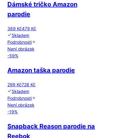
Dámské tričko Amazon
parodie
369 Kč
479 Kč
Skladem
Podrobnosti
Není obrázek
-
59
%
Amazon taška parodie
299 Kč
728 Kč
Skladem
Podrobnosti
Není obrázek
-
19
%
Snapback Reason parodie na
Reebok