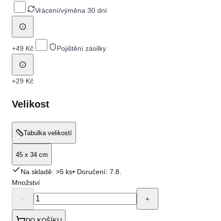
Vrácení/výměna 30 dní
+
49 Kč
Pojištění zásilky
+
29 Kč
Velikost
Tabulka velikostí
45 x 34 cm
Na skladě: >5 ks
• Doručení:
7.8.
Množství
-
+
DO KOŠÍKU