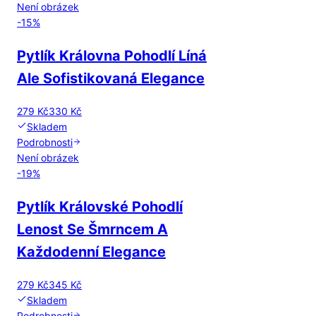
Není obrázek
-
15
%
Pytlík Královna Pohodlí Líná
Ale Sofistikovaná Elegance
279 Kč
330 Kč
Skladem
Podrobnosti
Není obrázek
-
19
%
Pytlík Královské Pohodlí
Lenost Se Šmrncem A
Každodenní Elegance
279 Kč
345 Kč
Skladem
Podrobnosti