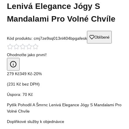
Lenivá Elegance Jógy S
Mandalami Pro Volné Chvíle
Oblíbené
Kód produktu:
cmj7ze9sq013nl404bpgafesk
Ohodnoťte jako první!
279 Kč
349 Kč
-
20
%
(
231 Kč
bez DPH)
Úspora:
70 Kč
Pytlík Pohodlí A Šmrnc Lenivá Elegance Jógy S Mandalami Pro
Volné Chvíle
Doplňkové služby k objednávce