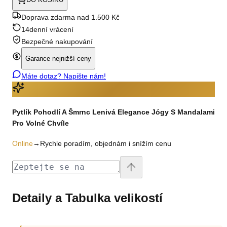
Doprava zdarma nad 1.500 Kč
14denní vrácení
Bezpečné nakupování
Garance nejnižší ceny
Máte dotaz? Napište nám!
Pytlík Pohodlí A Šmrnc Lenivá Elegance Jógy S Mandalami
Pro Volné Chvíle
Online
→
Rychle poradím, objednám i snížím cenu
Detaily a Tabulka velikostí