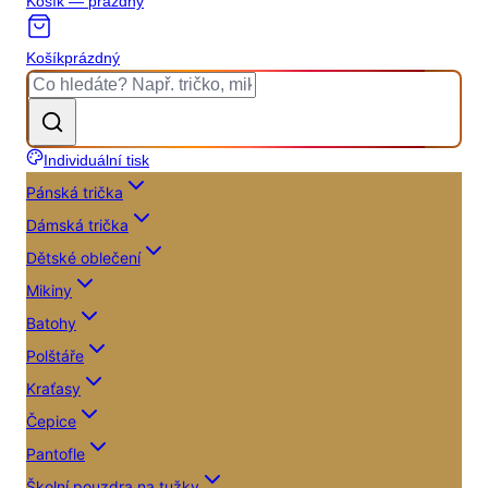
Košík — prázdný
Košík
prázdný
Individuální tisk
Pánská trička
Dámská trička
Dětské oblečení
Mikiny
Batohy
Polštáře
Kraťasy
Čepice
Pantofle
Školní pouzdra na tužky