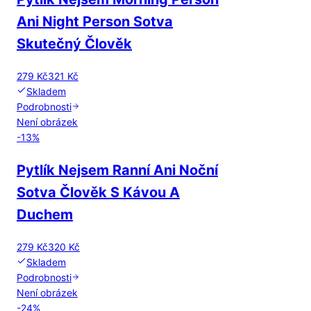
Ani Night Person Sotva
Skutečný Člověk
279 Kč
321 Kč
Skladem
Podrobnosti
Není obrázek
-
13
%
Pytlík Nejsem Ranní Ani Noční
Sotva Člověk S Kávou A
Duchem
279 Kč
320 Kč
Skladem
Podrobnosti
Není obrázek
-
24
%