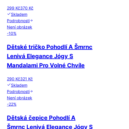
299 Kč
370 Kč
Skladem
Podrobnosti
Není obrázek
-
10
%
Dětské tričko Pohodlí A Šmrnc
Lenivá Elegance Jógy S
Mandalami Pro Volné Chvíle
290 Kč
321 Kč
Skladem
Podrobnosti
Není obrázek
-
22
%
Dětská čepice Pohodlí A
Šmrnc Lenivá Elegance Jógy S