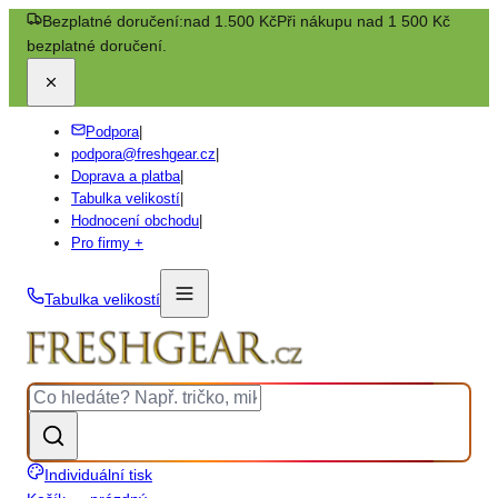
Bezplatné doručení:
nad 1.500 Kč
Při nákupu nad 1 500 Kč
bezplatné doručení.
Podpora
|
podpora@freshgear.cz
|
Doprava a platba
|
Tabulka velikostí
|
Hodnocení obchodu
|
Pro firmy +
Tabulka velikostí
Individuální tisk