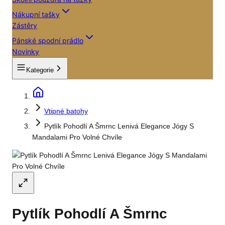
Nákupní tašky
Zástěry
Pánské spodní prádlo
Novinky
Kategorie
Vtipné batohy
Pytlík Pohodlí A Šmrnc Lenivá Elegance Jógy S
Mandalami Pro Volné Chvíle
Pytlík Pohodlí A Šmrnc