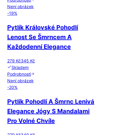
Není obrázek
-
19
%
Pytlík Královské Pohodlí
Lenost Se Šmrncem A
Každodenní Elegance
279 Kč
345 Kč
Skladem
Podrobnosti
Není obrázek
-
20
%
Pytlík Pohodlí A Šmrnc Lenivá
Elegance Jógy S Mandalami
Pro Volné Chvíle
279 Kč
349 Kč