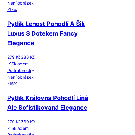
Není obrázek
-
17
%
Pytlík Lenost Pohodlí A Šik
Luxus S Dotekem Fancy
Elegance
279 Kč
336 Kč
Skladem
Podrobnosti
Není obrázek
-
15
%
Pytlík Královna Pohodlí Líná
Ale Sofistikovaná Elegance
279 Kč
330 Kč
Skladem
Podrobnosti