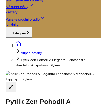
Nákupní tašky
Zástěry
Pánské spodní prádlo
Novinky
Kategorie
Vtipné batohy
Pytlík Zen Pohodlí A Elegantní Lenošnost S
Mandalou A Třpytivým Stylem
Pytlík Zen Pohodlí A