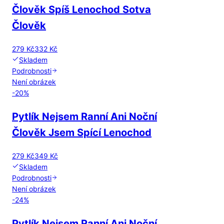
Člověk Spíš Lenochod Sotva
Člověk
279 Kč
332 Kč
Skladem
Podrobnosti
Není obrázek
-
20
%
Pytlík Nejsem Ranní Ani Noční
Člověk Jsem Spící Lenochod
279 Kč
349 Kč
Skladem
Podrobnosti
Není obrázek
-
24
%
Pytlík Nejsem Ranní Ani Noční