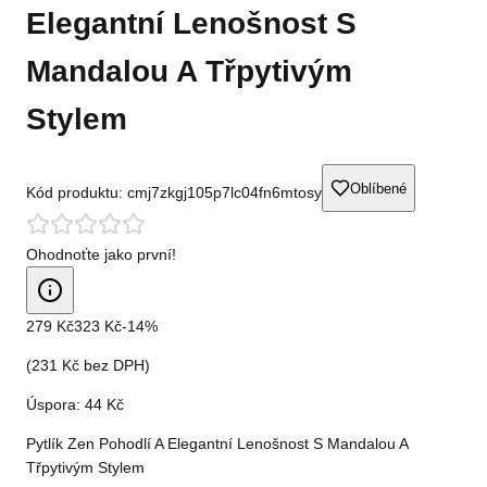
Elegantní Lenošnost S
Mandalou A Třpytivým
Stylem
Oblíbené
Kód produktu:
cmj7zkgj105p7lc04fn6mtosy
Ohodnoťte jako první!
279 Kč
323 Kč
-
14
%
(
231 Kč
bez DPH)
Úspora:
44 Kč
Pytlík Zen Pohodlí A Elegantní Lenošnost S Mandalou A
Třpytivým Stylem