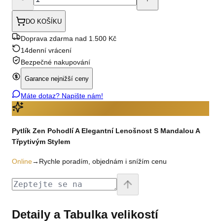
DO KOŠÍKU
Doprava zdarma nad 1.500 Kč
14denní vrácení
Bezpečné nakupování
Garance nejnižší ceny
Máte dotaz? Napište nám!
Pytlík Zen Pohodlí A Elegantní Lenošnost S Mandalou A
Třpytivým Stylem
Online
→
Rychle poradím, objednám i snížím cenu
Detaily a Tabulka velikostí