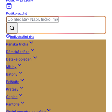
Košík — prázdný
Košík
prázdný
Individuální tisk
Pánská trička
Dámská trička
Dětské oblečení
Mikiny
Batohy
Polštáře
Kraťasy
Čepice
Pantofle
Školní pouzdra na tužky