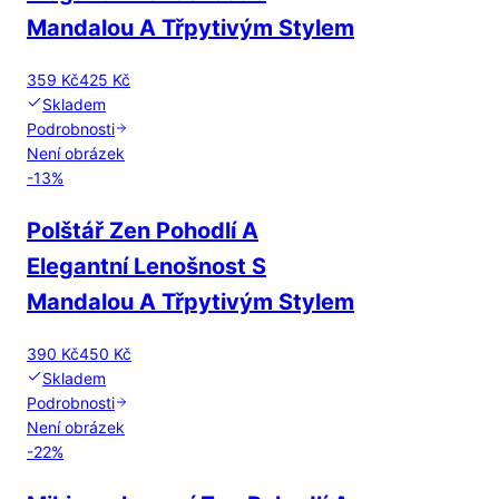
Mandalou A Třpytivým Stylem
359 Kč
425 Kč
Skladem
Podrobnosti
Není obrázek
-
13
%
Polštář Zen Pohodlí A
Elegantní Lenošnost S
Mandalou A Třpytivým Stylem
390 Kč
450 Kč
Skladem
Podrobnosti
Není obrázek
-
22
%