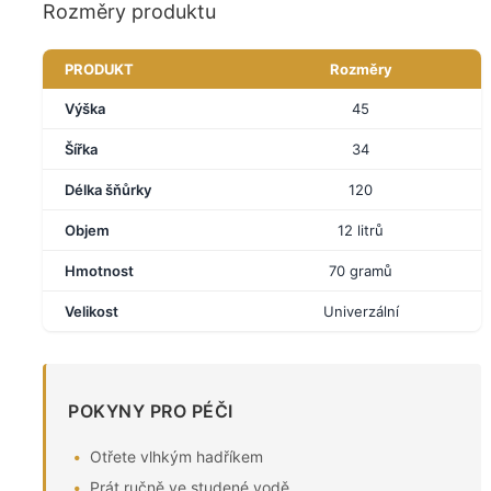
Rozměry produktu
PRODUKT
Rozměry
Výška
45
Šířka
34
Délka šňůrky
120
Objem
12 litrů
Hmotnost
70 gramů
Velikost
Univerzální
POKYNY PRO PÉČI
Otřete vlhkým hadříkem
Prát ručně ve studené vodě