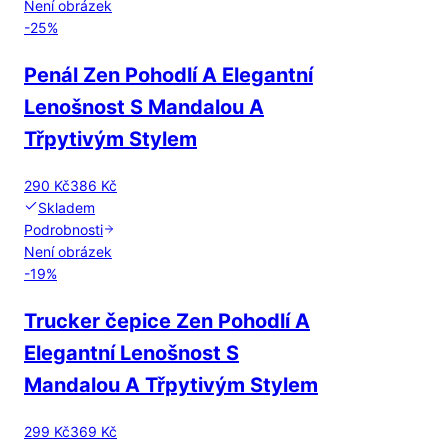
Není obrázek
-
25
%
Penál Zen Pohodlí A Elegantní
Lenošnost S Mandalou A
Třpytivým Stylem
290 Kč
386 Kč
Skladem
Podrobnosti
Není obrázek
-
19
%
Trucker čepice Zen Pohodlí A
Elegantní Lenošnost S
Mandalou A Třpytivým Stylem
299 Kč
369 Kč