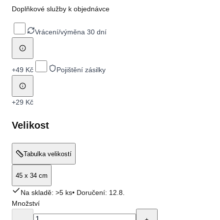
Doplňkové služby k objednávce
Vrácení/výměna 30 dní
+
49 Kč
Pojištění zásilky
+
29 Kč
Velikost
Tabulka velikostí
45 x 34 cm
Na skladě: >5 ks
• Doručení:
12.8.
Množství
-
+