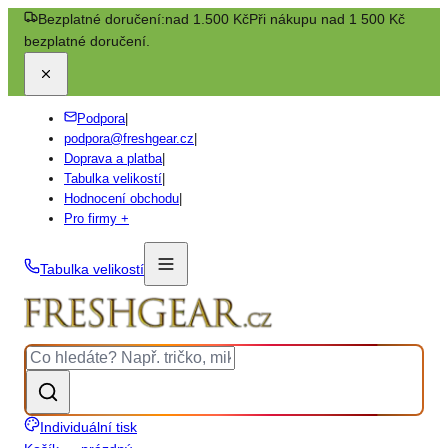
Bezplatné doručení:
nad 1.500 Kč
Při nákupu nad 1 500 Kč
bezplatné doručení.
Podpora
|
podpora@freshgear.cz
|
Doprava a platba
|
Tabulka velikostí
|
Hodnocení obchodu
|
Pro firmy +
Tabulka velikostí
Individuální tisk