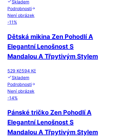
Skladem
Podrobnosti
Není obrázek
-
11
%
Dětská mikina Zen Pohodlí A
Elegantní Lenošnost S
Mandalou A Třpytivým Stylem
529 Kč
594 Kč
Skladem
Podrobnosti
Není obrázek
-
14
%
Pánské tričko Zen Pohodlí A
Elegantní Lenošnost S
Mandalou A Třpytivým Stylem