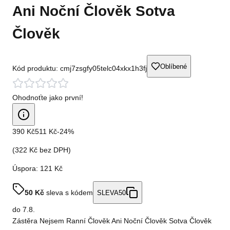
Ani Noční Člověk Sotva
Člověk
Oblíbené
Kód produktu:
cmj7zsgfy05telc04xkx1h3fj
Ohodnoťte jako první!
390 Kč
511 Kč
-
24
%
(
322 Kč
bez DPH)
Úspora:
121 Kč
50
Kč
sleva s kódem
SLEVA50
do
7.8.
Zástěra Nejsem Ranní Člověk Ani Noční Člověk Sotva Člověk