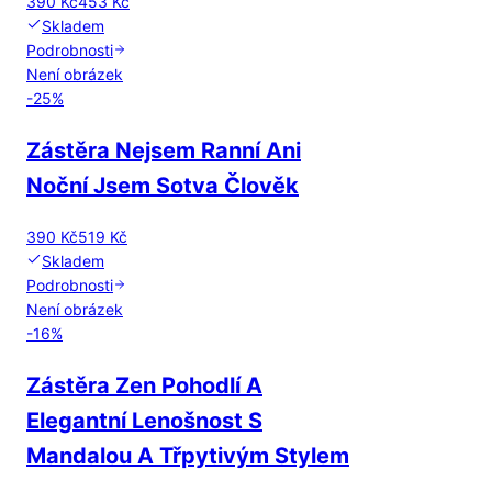
390 Kč
453 Kč
Skladem
Podrobnosti
Není obrázek
-
25
%
Zástěra Nejsem Ranní Ani
Noční Jsem Sotva Člověk
390 Kč
519 Kč
Skladem
Podrobnosti
Není obrázek
-
16
%
Zástěra Zen Pohodlí A
Elegantní Lenošnost S
Mandalou A Třpytivým Stylem