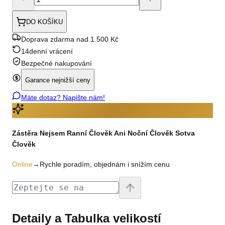
DO KOŠÍKU
Doprava zdarma nad 1.500 Kč
14denní vrácení
Bezpečné nakupování
Garance nejnižší ceny
Máte dotaz? Napište nám!
Zástěra Nejsem Ranní Člověk Ani Noční Člověk Sotva
Člověk
Online
→
Rychle poradím, objednám i snížím cenu
Detaily a Tabulka velikostí