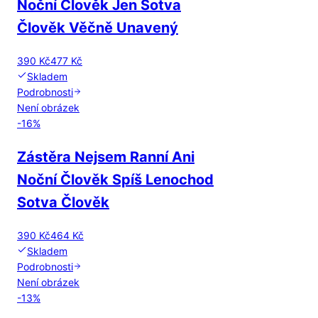
Noční Člověk Jen Sotva
Člověk Věčně Unavený
390 Kč
477 Kč
Skladem
Podrobnosti
Není obrázek
-
16
%
Zástěra Nejsem Ranní Ani
Noční Člověk Spíš Lenochod
Sotva Člověk
390 Kč
464 Kč
Skladem
Podrobnosti
Není obrázek
-
13
%