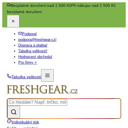
Bezplatné doručení:
nad 1.500 Kč
Při nákupu nad 1 500 Kč
bezplatné doručení.
Podpora
|
podpora@freshgear.cz
|
Doprava a platba
|
Tabulka velikostí
|
Hodnocení obchodu
|
Pro firmy +
Tabulka velikostí
Individuální tisk