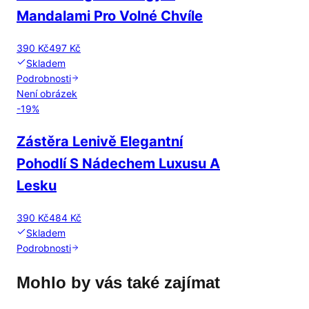
Mandalami Pro Volné Chvíle
390 Kč
497 Kč
Skladem
Podrobnosti
Není obrázek
-
19
%
Zástěra Lenivě Elegantní
Pohodlí S Nádechem Luxusu A
Lesku
390 Kč
484 Kč
Skladem
Podrobnosti
Mohlo by vás také zajímat