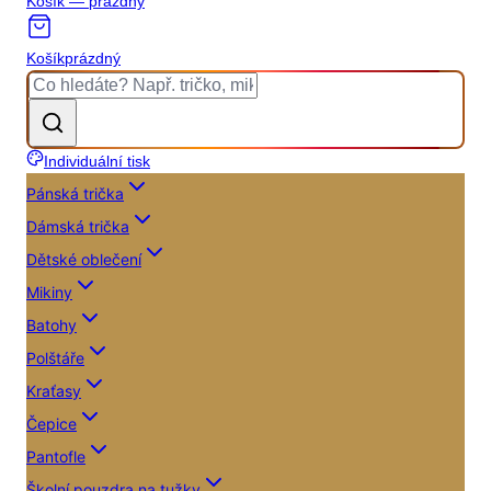
Košík — prázdný
Košík
prázdný
Individuální tisk
Pánská trička
Dámská trička
Dětské oblečení
Mikiny
Batohy
Polštáře
Kraťasy
Čepice
Pantofle
Školní pouzdra na tužky