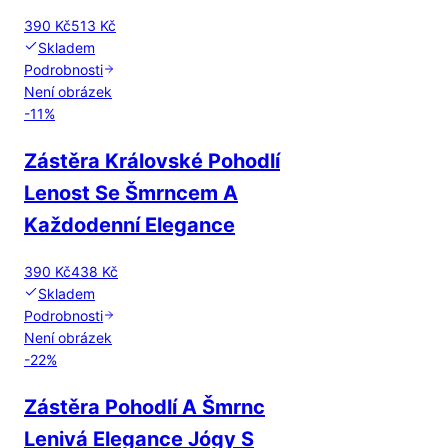
390 Kč
513 Kč
Skladem
Podrobnosti
Není obrázek
-
11
%
Zástěra Královské Pohodlí
Lenost Se Šmrncem A
Každodenní Elegance
390 Kč
438 Kč
Skladem
Podrobnosti
Není obrázek
-
22
%
Zástěra Pohodlí A Šmrnc
Lenivá Elegance Jógy S