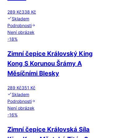
289 Kč
338 Kč
Skladem
Podrobnosti
Není obrázek
-
18
%
Zimní čepice Královský King
Kong S Korunou Šrámy A
Měsíčními Blesky
289 Kč
351 Kč
Skladem
Podrobnosti
Není obrázek
-
16
%
Zimní čepice Královská Síla