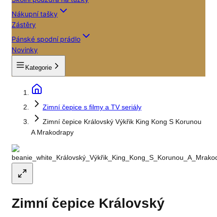
Nákupní tašky
Zástěry
Pánské spodní prádlo
Novinky
Kategorie
Zimní čepice s filmy a TV seriály
Zimní čepice Královský Výkřik King Kong S Korunou
A Mrakodrapy
Zimní čepice Královský