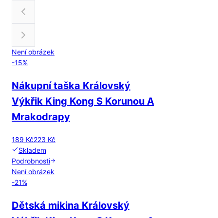
Není obrázek
-
15
%
Nákupní taška Královský
Výkřik King Kong S Korunou A
Mrakodrapy
189 Kč
223 Kč
Skladem
Podrobnosti
Není obrázek
-
21
%
Dětská mikina Královský