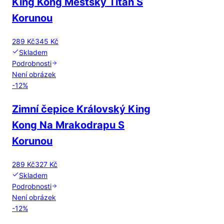
King Kong Městský Titán S
Korunou
289 Kč
345 Kč
Skladem
Podrobnosti
Není obrázek
-
12
%
Zimní čepice Královský King
Kong Na Mrakodrapu S
Korunou
289 Kč
327 Kč
Skladem
Podrobnosti
Není obrázek
-
12
%