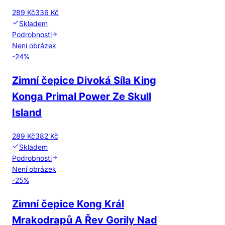
289 Kč
336 Kč
Skladem
Podrobnosti
Není obrázek
-
24
%
Zimní čepice Divoká Síla King
Konga Primal Power Ze Skull
Island
289 Kč
382 Kč
Skladem
Podrobnosti
Není obrázek
-
25
%
Zimní čepice Kong Král
Mrakodrapů A Řev Gorily Nad