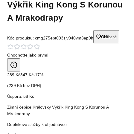
Výkřik King Kong S Korunou
A Mrakodrapy
Oblíbené
Kód produktu:
cmg275ept003sjv040vm3ep9h
Ohodnoťte jako první!
289 Kč
347 Kč
-
17
%
(
239 Kč
bez DPH)
Úspora:
58 Kč
Zimní čepice Královský Výkřik King Kong S Korunou A
Mrakodrapy
Doplňkové služby k objednávce