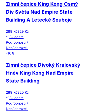
Zimní čepice King Kong Osmý
Div Světa Nad Empire State
Building A Letecké Souboje
289 Kč
329 Kč
Skladem
Podrobnosti
Není obrázek
-
10
%
Zimní čepice Divoký Královský
Hněv King Kong Nad Empire
State Building
289 Kč
320 Kč
Skladem
Podrobnosti
Není obrázek