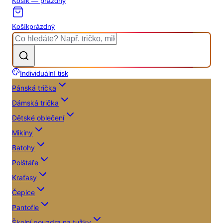
Košík — prázdný
Košík
prázdný
Individuální tisk
Pánská trička
Dámská trička
Dětské oblečení
Mikiny
Batohy
Polštáře
Kraťasy
Čepice
Pantofle
Školní pouzdra na tužky