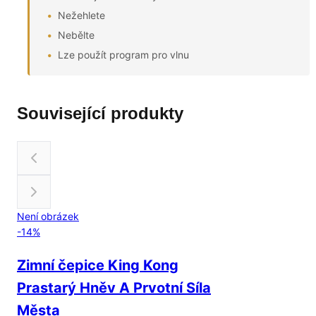
Nežehlete
Nebělte
Lze použít program pro vlnu
Související produkty
Není obrázek
-
14
%
Zimní čepice King Kong
Prastarý Hněv A Prvotní Síla
Města