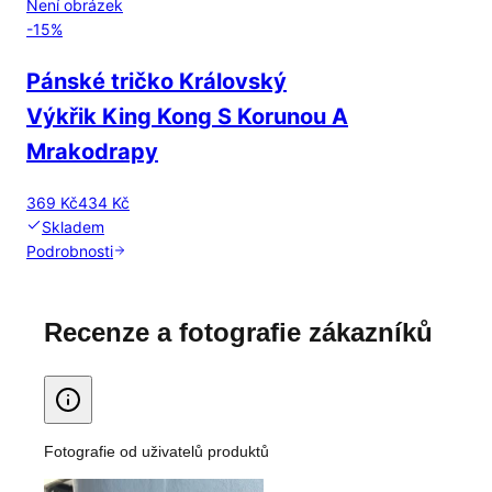
Není obrázek
-
15
%
Pánské tričko Královský
Výkřik King Kong S Korunou A
Mrakodrapy
369 Kč
434 Kč
Skladem
Podrobnosti
Recenze a fotografie zákazníků
Fotografie od uživatelů produktů