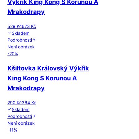
Výkřik King Kong S Korunou A
Mrakodrapy
529 Kč
673 Kč
Skladem
Podrobnosti
Není obrázek
-
20
%
Kšiltovka Královský Výkřik
King Kong S Korunou A
Mrakodrapy
290 Kč
364 Kč
Skladem
Podrobnosti
Není obrázek
-
11
%