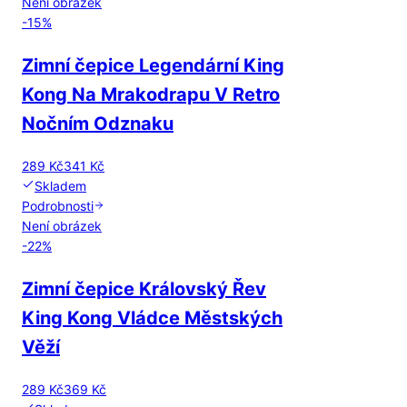
Není obrázek
-
15
%
Zimní čepice Legendární King
Kong Na Mrakodrapu V Retro
Nočním Odznaku
289 Kč
341 Kč
Skladem
Podrobnosti
Není obrázek
-
22
%
Zimní čepice Královský Řev
King Kong Vládce Městských
Věží
289 Kč
369 Kč