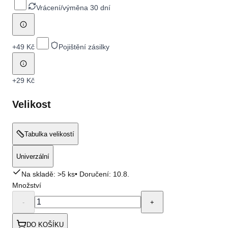
Vrácení/výměna 30 dní
+
49 Kč
Pojištění zásilky
+
29 Kč
Velikost
Tabulka velikostí
Univerzální
Na skladě: >5 ks
• Doručení:
10.8.
Množství
-
+
DO KOŠÍKU