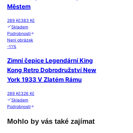
Městem
289 Kč
383 Kč
Skladem
Podrobnosti
Není obrázek
-
11
%
Zimní čepice Legendární King
Kong Retro Dobrodružství New
York 1933 V Zlatém Rámu
289 Kč
326 Kč
Skladem
Podrobnosti
Mohlo by vás také zajímat