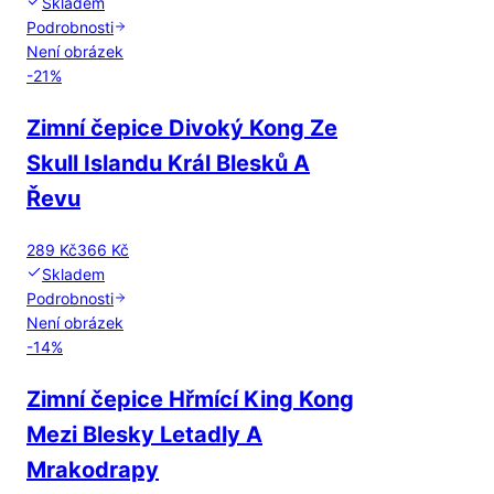
Skladem
Podrobnosti
Není obrázek
-
21
%
Zimní čepice Divoký Kong Ze
Skull Islandu Král Blesků A
Řevu
289 Kč
366 Kč
Skladem
Podrobnosti
Není obrázek
-
14
%
Zimní čepice Hřmící King Kong
Mezi Blesky Letadly A
Mrakodrapy