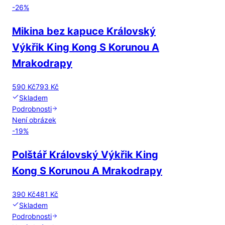
-
26
%
Mikina bez kapuce Královský
Výkřik King Kong S Korunou A
Mrakodrapy
590 Kč
793 Kč
Skladem
Podrobnosti
Není obrázek
-
19
%
Polštář Královský Výkřik King
Kong S Korunou A Mrakodrapy
390 Kč
481 Kč
Skladem
Podrobnosti