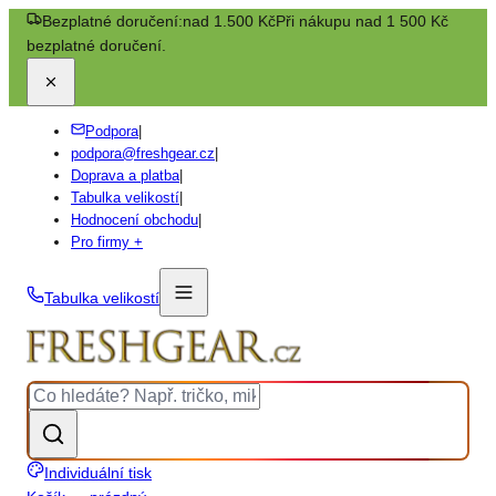
Bezplatné doručení:
nad 1.500 Kč
Při nákupu nad 1 500 Kč
bezplatné doručení.
Podpora
|
podpora@freshgear.cz
|
Doprava a platba
|
Tabulka velikostí
|
Hodnocení obchodu
|
Pro firmy +
Tabulka velikostí
Individuální tisk