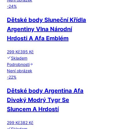
-
24
%
Dětské body Sluneční Křídla
Argentiny Vlna Národní
Hrdosti A Afa Emblém
299 Kč
395 Kč
Skladem
Podrobnosti
Není obrázek
-
22
%
Dětské body Argentina Afa
Divoký Modrý Tygr Se
Sluncem A Hrdostí
299 Kč
382 Kč
Skladem