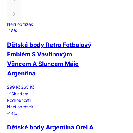
Není obrázek
-
18
%
Dětské body Retro Fotbalový
Emblém S Vavřínovým
Věncem A Sluncem Máje
Argentina
299 Kč
365 Kč
Skladem
Podrobnosti
Není obrázek
-
14
%
Dětské body Argentina Orel A