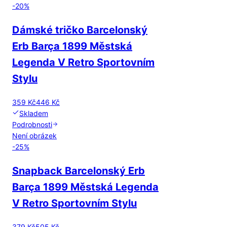
-
20
%
Dámské tričko Barcelonský
Erb Barça 1899 Městská
Legenda V Retro Sportovním
Stylu
359 Kč
446 Kč
Skladem
Podrobnosti
Není obrázek
-
25
%
Snapback Barcelonský Erb
Barça 1899 Městská Legenda
V Retro Sportovním Stylu
379 Kč
505 Kč