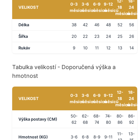
12-
18-
0-3
3-6
6-9
9-12
VELIKOST
18
24
měsíců
měsíců
měsíců
měsíců
měsíců
měsíc
Délka
38
42
46
48
52
56
Šířka
20
22
23
24
25
26
Rukáv
9
10
11
12
13
14
Tabulka velikostí - Doporučená výška a
hmotnost
12-
18-
0-3
3-6
6-9
9-12
VELIKOST
18
24
měsíců
měsíců
měsíců
měsíců
měsíců
měsíc
50-
62-
68-
74-
80-
86-
Výška postavy (CM)
62
68
74
80
86
92
11-
13-
Hmotnost (KG)
3-6
6-8
8-9
9-11