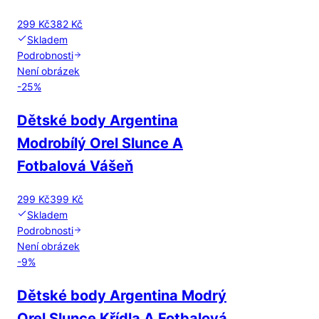
299 Kč
382 Kč
Skladem
Podrobnosti
Není obrázek
-
25
%
Dětské body Argentina
Modrobílý Orel Slunce A
Fotbalová Vášeň
299 Kč
399 Kč
Skladem
Podrobnosti
Není obrázek
-
9
%
Dětské body Argentina Modrý
Orel Slunce Křídla A Fotbalová