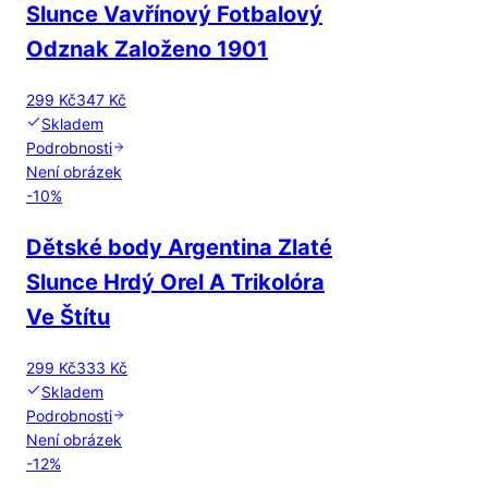
Slunce Vavřínový Fotbalový
Odznak Založeno 1901
299 Kč
347 Kč
Skladem
Podrobnosti
Není obrázek
-
10
%
Dětské body Argentina Zlaté
Slunce Hrdý Orel A Trikolóra
Ve Štítu
299 Kč
333 Kč
Skladem
Podrobnosti
Není obrázek
-
12
%