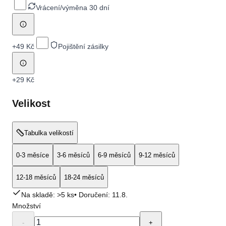
Vrácení/výměna 30 dní
+
49 Kč
Pojištění zásilky
+
29 Kč
Velikost
Tabulka velikostí
0-3 měsíce
3-6 měsíců
6-9 měsíců
9-12 měsíců
12-18 měsíců
18-24 měsíců
Na skladě: >5 ks
• Doručení:
11.8.
Množství
-
+