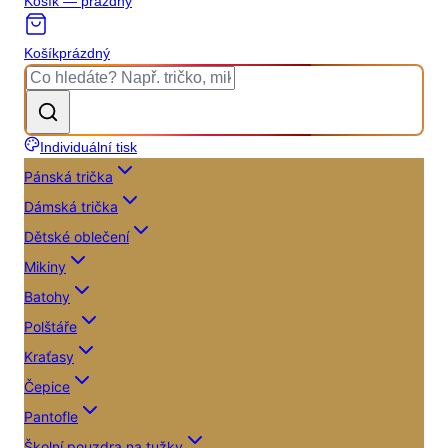
Košík — prázdný
Košík
prázdný
Individuální tisk
Pánská trička
Dámská trička
Dětské oblečení
Mikiny
Batohy
Polštáře
Kraťasy
Čepice
Pantofle
Školní pouzdra na tužky