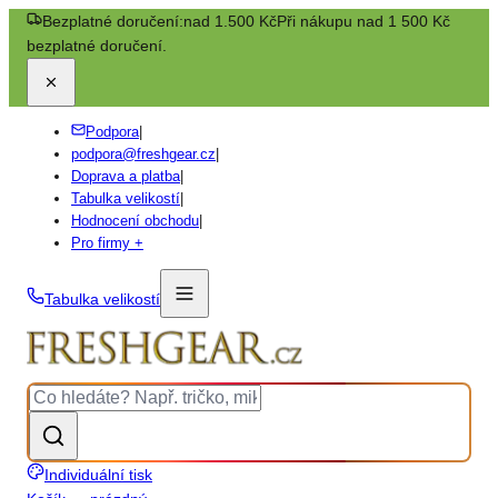
Bezplatné doručení:
nad 1.500 Kč
Při nákupu nad 1 500 Kč
bezplatné doručení.
Podpora
|
podpora@freshgear.cz
|
Doprava a platba
|
Tabulka velikostí
|
Hodnocení obchodu
|
Pro firmy +
Tabulka velikostí
Individuální tisk