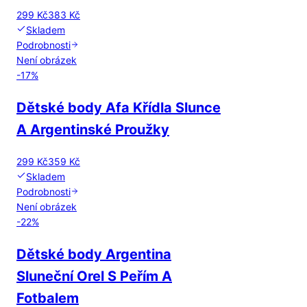
299 Kč
383 Kč
Skladem
Podrobnosti
Není obrázek
-
17
%
Dětské body Afa Křídla Slunce
A Argentinské Proužky
299 Kč
359 Kč
Skladem
Podrobnosti
Není obrázek
-
22
%
Dětské body Argentina
Sluneční Orel S Peřím A
Fotbalem