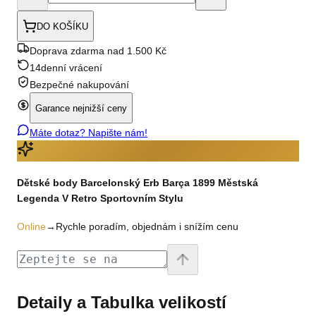
DO KOŠÍKU
Doprava zdarma nad 1.500 Kč
14denní vrácení
Bezpečné nakupování
Garance nejnižší ceny
Máte dotaz? Napište nám!
Dětské body Barcelonský Erb Barça 1899 Městská
Legenda V Retro Sportovním Stylu
Online
→
Rychle poradím, objednám i snížím cenu
Detaily a Tabulka velikostí