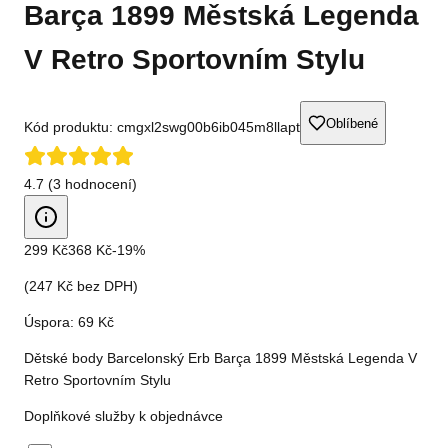
Barça 1899 Městská Legenda
V Retro Sportovním Stylu
Oblíbené
Kód produktu:
cmgxl2swg00b6ib045m8llapt
4.7 (3 hodnocení)
299 Kč
368 Kč
-
19
%
(
247 Kč
bez DPH)
Úspora:
69 Kč
Dětské body Barcelonský Erb Barça 1899 Městská Legenda V
Retro Sportovním Stylu
Doplňkové služby k objednávce